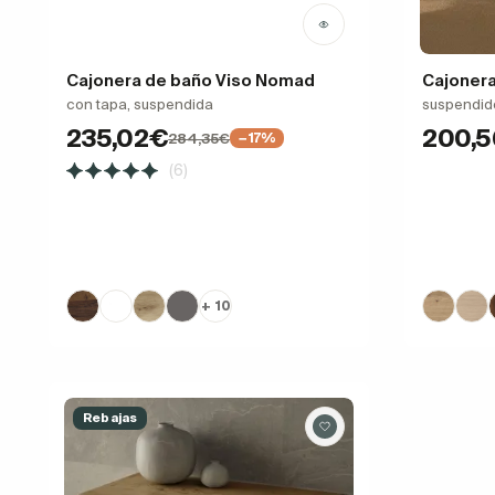
Cajonera de baño Viso Nomad
Cajoner
con tapa, suspendida
suspendido
235,02€
200,
284,35€
−17%
(6)
+ 10
Rebajas