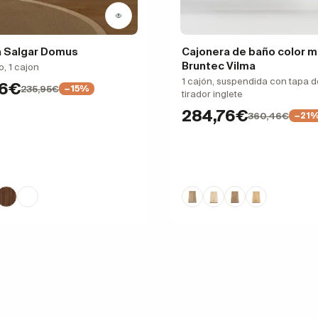
a Salgar Domus
Cajonera de baño color 
Bruntec Vilma
, 1 cajon
1 cajón, suspendida con tapa 
56€
235,95€
−15%
tirador inglete
284,76€
360,46€
−21