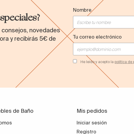
Nombre
especiales?
s consejos, novedades
Tu correo electrónico
ora y recibirás 5€ de
He leído y acepto la
política de
bles de Baño
Mis pedidos
somos
Iniciar sesión
Registro