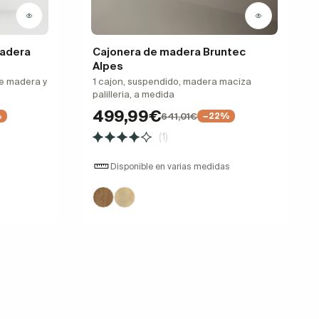
madera
Cajonera de madera Bruntec
Alpes
de madera y
1 cajon, suspendido, madera maciza
palilleria, a medida
499,99€
641,01€
%
−22%
(1)
Disponible en varias medidas