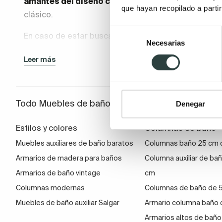
amantes del diseño colonial o rústico
les encanta
que hayan recopilado a parti
clásico.
Selección
En caso de estar buscando una solución adicional d
Necesarias
de
cajoneras de baño
son muy prácticas
como almacen
consentimiento
Leer más
apoyadas, voladas o llevar ruedas para moverlas de 
Elige tu cajonera auxiliar de baño wengué de las me
hechos los tableros,
sus herrajes o guías y el tipo 
Todo Muebles de baño
Denegar
forma suave o amortiguada. Estas prestaciones, aun
precio final del producto.
Estilos y colores
Columnas de baño
Muebles auxiliares de baño baratos
Columnas baño 25 cm 
Una cajonera de baño wengué como 
Armarios de madera para baños
Columna auxiliar de ba
¿Sabes la
cantidad de cosas que puedes alojar e
Armarios de baño vintage
cm
maquinilla de afeitar, pasando por los cosméticos b
Columnas modernas
Columnas de baño de 
puedes tener en él sus albornoces para que los coja
Muebles de baño auxiliar Salgar
Armario columna baño c
gran tamaño o dos de ellas.
Armarios altos de baño