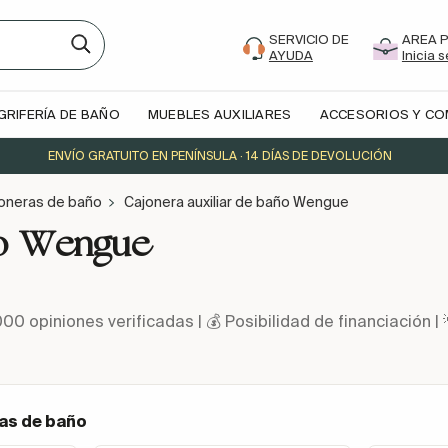
SERVICIO DE
AREA 
AYUDA
Inicia 
GRIFERÍA DE BAÑO
MUEBLES AUXILIARES
ACCESORIOS Y C
ENVÍO GRATUITO EN PENÍNSULA · 14 DÍAS DE DEVOLUCIÓN
oneras de baño
Cajonera auxiliar de baño Wengue
ño Wengue
000 opiniones verificadas | 💰 Posibilidad de financiació
as de baño