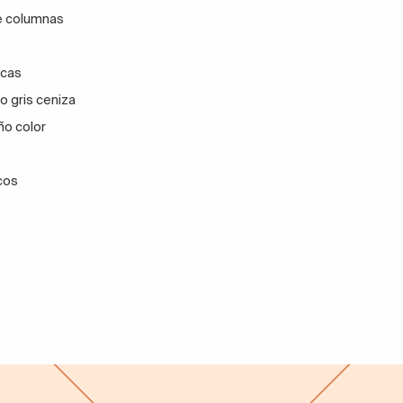
e columnas
ncas
o gris ceniza
ño color
cos