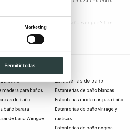
e cerámica o porcelana y otras piezas de corte
ué no elegir una cajonera de baño wengué? Las
Marketing
e distinto ancho y fondo, pueden colocarse
nible. Fíjate bien en el material con el que están
e, lleven las célebres guías Hettich y se cierren de
Permitir todas
de tu nueva cajonera de baño wengué sin recargar el
 de baño
Estanterías de baño
e madera para baños
Estanterías de baño blancas
lancas de baño
Estanterías modernas para baño
s como el secador, la plancha del pelo o la
ra baño barata
Estanterías de baño vintage y
 más usas. Por otro lado, si tienes niños en casa,
xiliar de baño Wengué
rústicas
, si eliges una cajonera auxiliar de baño wengué de
Estanterías de baño negras