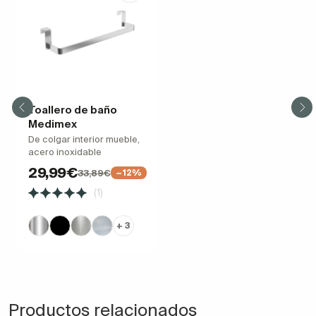
Toallero de baño
Medimex
De colgar interior mueble,
acero inoxidable
29,99€
33,89€
−12%
(1)
+ 3
Productos relacionados