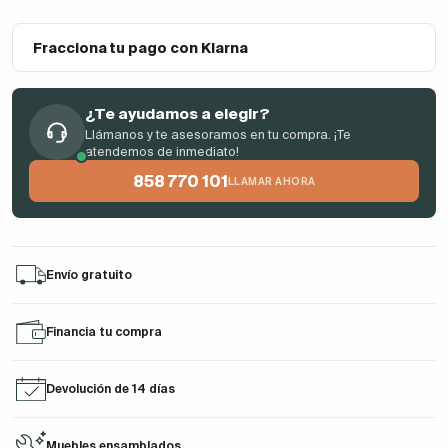
Fracciona tu pago con Klarna
¿Te ayudamos a elegir?
Llámanos y te asesoramos en tu compra. ¡Te
atendemos de inmediato!
858 770 101
LLAMAR AHORA
Envío gratuito
Financia tu compra
Devolución de 14 días
Muebles ensamblados