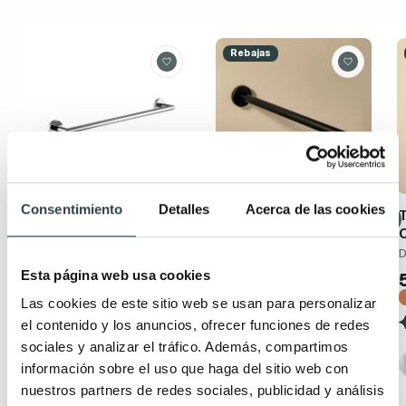
Rebajas
Consentimiento
Detalles
Acerca de las cookies
Toallero barra de
Toallero de baño
T
baño Manillons
Cosmic Architect S+
Torrent Eco 6500
40x5.5x5.5cm de atornillar
D
Fijación doble adhesivo y
Esta página web usa cookies
54,30€
79,86€
de atornillar
−32%
Las cookies de este sitio web se usan para personalizar
40,08€
43,56€
−8%
(3)
el contenido y los anuncios, ofrecer funciones de redes
(4)
sociales y analizar el tráfico. Además, compartimos
+ 3
información sobre el uso que haga del sitio web con
+ 3
nuestros partners de redes sociales, publicidad y análisis