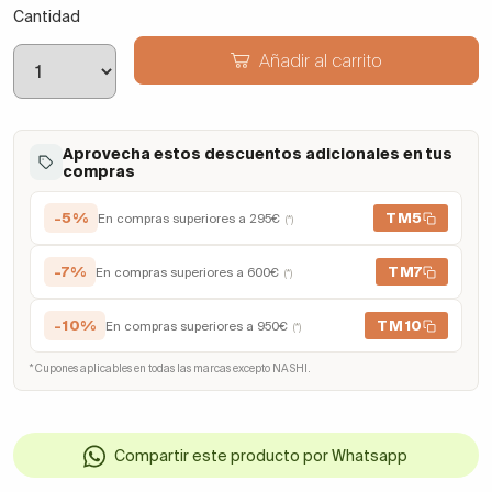
Cantidad
Añadir al carrito
Aprovecha estos descuentos adicionales en tus
compras
-5%
TM5
En compras superiores a 295€
(*)
-7%
TM7
En compras superiores a 600€
(*)
-10%
TM10
En compras superiores a 950€
(*)
* Cupones aplicables en todas las marcas excepto NASHI.
Compartir este producto por Whatsapp