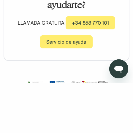
ayudarte?
LLAMADA GRATUITA
+34 858 770 101
Servicio de ayuda
Copyright © 2026 Todo Muebles de Baño - Todos los derechos
reservados. Madrid. Oficinas sin atención al cliente. Calle
Pensamiento, 27. 28020. Granada. Oficinas sin atención al
cliente. Av. Fernando de los ríos 11 , portal 1, 1º Oficina 5 18100