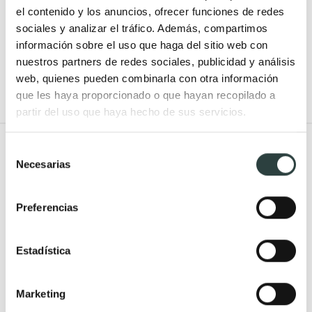
(3)
(3)
el contenido y los anuncios, ofrecer funciones de redes
sociales y analizar el tráfico. Además, compartimos
Disponible en varias medidas
información sobre el uso que haga del sitio web con
nuestros partners de redes sociales, publicidad y análisis
web, quienes pueden combinarla con otra información
que les haya proporcionado o que hayan recopilado a
partir del uso que haya hecho de sus servicios.
Todo Muebles de baño
Selección
Necesarias
de
Muebles de baño
Lavabos
consentimiento
Muebles de baño Modernos
Lavabos modernos
Preferencias
Muebles de baño rústicos y
Lavabos sobre encimera
natural
Lavabos baratos
Estadística
Muebles de baño vintage y
Lavabos pequeños
neoclásicos
Lavabos a medida
Marketing
Mueble de baño de madera
Lavabos pedestal