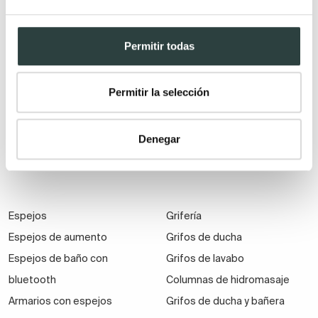
Muebles de baño Salgar
Lavabos encastrados
Muebles de baño fondo
Lavabos suspendidos
Permitir todas
reducido
Lavabos dobles
Muebles de baño
Permitir la selección
suspendidos
Muebles de baño
Denegar
económicos
Auxiliares de baño
Espejos
Grifería
Espejos de aumento
Grifos de ducha
Espejos de baño con
Grifos de lavabo
bluetooth
Columnas de hidromasaje
Armarios con espejos
Grifos de ducha y bañera