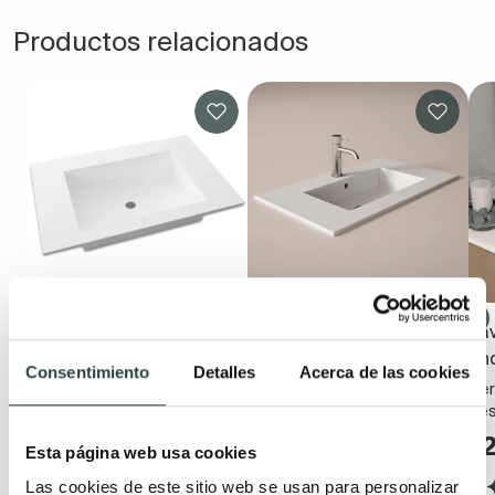
Productos relacionados
Lavabo encastrado
Lavabo encastrado Viso
La
Bruntec Berlín
Hasvik
and
Consentimiento
Detalles
Acerca de las cookies
Solid Surface blanco mate
Cargas minerales, blanco,
Cer
seno centrado. Posibilidad
posibilidad para grifería
des
para grifería empotrada
empotrada
1
Esta página web usa cookies
219,94€
198,01€
264,99€
239,58€
Las cookies de este sitio web se usan para personalizar