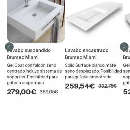
Lavabo suspendido
Lavabo encastrado
La
Bruntec Miami
Bruntec Miami
Br
Gel Coat con faldón seno
Solid Surface blanco mate
Gel
centrado incluye sistema de
seno desplazado. Posibilidad
sen
soportes. Posibilidad para
para grifería empotrada
sop
grifería empotrada
gri
259,54€
332,75€
279,00€
5
369,05€