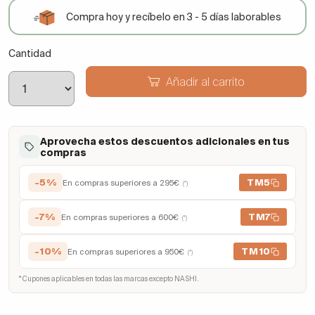
Compra hoy y recíbelo en 3 - 5 días laborables
Cantidad
Añadir al carrito
Aprovecha estos descuentos adicionales en tus
compras
-5%
TM5
En compras superiores a 295€
(*)
-7%
TM7
En compras superiores a 600€
(*)
-10%
TM10
En compras superiores a 950€
(*)
* Cupones aplicables en todas las marcas excepto NASHI.