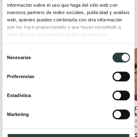
+ 6
información sobre el uso que haga del sitio web con
nuestros partners de redes sociales, publicidad y análisis
web, quienes pueden combinarla con otra información
que les haya proporcionado o que hayan recopilado a
Productos relacionados
partir del uso que haya hecho de sus servicios.
Selección
Oferta
Oferta
Necesarias
de
consentimiento
Preferencias
Estadística
Conjunto mueble de
Mueble de baño con
Marketing
baño moderno
encimera de madera
Bruntec Boston
Bruntec Coban
3
l
Suspendido con lavabo
2 cajones + 1 puerta,
cerámico y 2 cajones con
suspendido