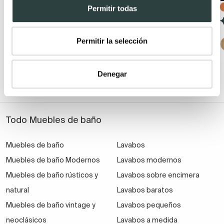
cierre amortiguado
229,56€
337,59€
Permitir todas
199,43€
297,66€
−32%
−33%
(40)
(57)
Permitir la selección
+ 1
Denegar
Todo Muebles de baño
Muebles de baño
Lavabos
Muebles de baño Modernos
Lavabos modernos
Muebles de baño rústicos y
Lavabos sobre encimera
natural
Lavabos baratos
Muebles de baño vintage y
Lavabos pequeños
neoclásicos
Lavabos a medida