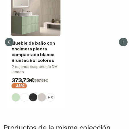
Mueble de baño con
encimera piedra
compactada blanca
Bruntec Ebi colores
2 cajones suspendido DM
lacado
373,73€
557,81€
−33%
+ 6
Productos de la misma colección