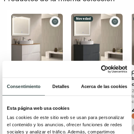
Novedad
Mueble de baño con
Mueble de baño con
encimera de madera
encimera piedra
b
Bruntec Ebi colores
compactada del
Consentimiento
Detalles
Acerca de las cookies
mismo color Bruntec
2 cajones suspendido DM
2
Ebi colores
lacado
l
c
2 cajones suspendido DM
358,74€
527,56€
Esta página web usa cookies
lacado
−32%
379,31€
557,81€
Las cookies de este sitio web se usan para personalizar
+ 6
−32%
el contenido y los anuncios, ofrecer funciones de redes
sociales y analizar el tráfico. Además, compartimos