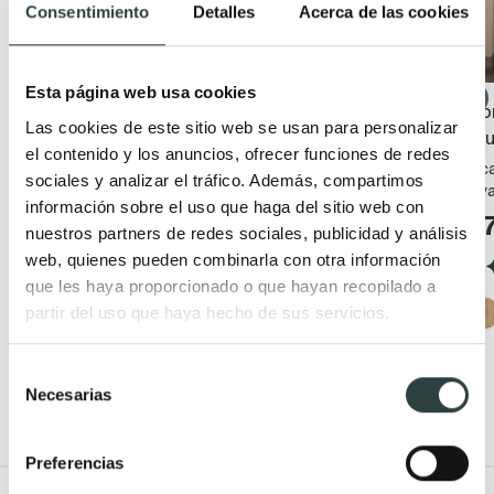
Consentimiento
Detalles
Acerca de las cookies
Esta página web usa cookies
Conjunto mueble de baño
Mueble de baño con
Co
Las cookies de este sitio web se usan para personalizar
moderno Bruntec Boston
encimera de madera
Br
el contenido y los anuncios, ofrecer funciones de redes
Bruntec Coban
Suspendido con lavabo
3 c
sociales y analizar el tráfico. Además, compartimos
cerámico y 2 cajones con
lav
2 cajones + 1 puerta,
información sobre el uso que haga del sitio web con
cierre amortiguado
suspendido
2
nuestros partners de redes sociales, publicidad y análisis
199,43€
297,66€
229,56€
337,59€
web, quienes pueden combinarla con otra información
que les haya proporcionado o que hayan recopilado a
(57)
(40)
partir del uso que haya hecho de sus servicios.
+ 1
Selección
Necesarias
de
consentimiento
Preferencias