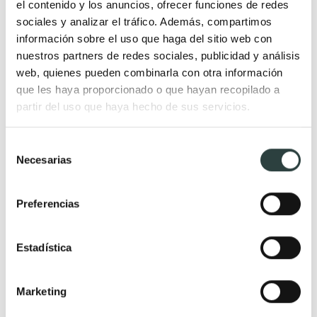
Muebles de baño Salgar
Lavabos encastrados
el contenido y los anuncios, ofrecer funciones de redes
sociales y analizar el tráfico. Además, compartimos
Muebles de baño fondo
Lavabos suspendidos
información sobre el uso que haga del sitio web con
reducido
Lavabos dobles
nuestros partners de redes sociales, publicidad y análisis
Muebles de baño
web, quienes pueden combinarla con otra información
suspendidos
que les haya proporcionado o que hayan recopilado a
partir del uso que haya hecho de sus servicios.
Muebles de baño
económicos
Selección
Auxiliares de baño
Necesarias
de
consentimiento
Espejos
Grifería
Preferencias
Espejos de aumento
Grifos de ducha
Espejos de baño con
Grifos de lavabo
Estadística
bluetooth
Columnas de hidromasaje
Armarios con espejos
Grifos de ducha y bañera
Marketing
Espejos de baño con baldas y
Conjuntos de ducha