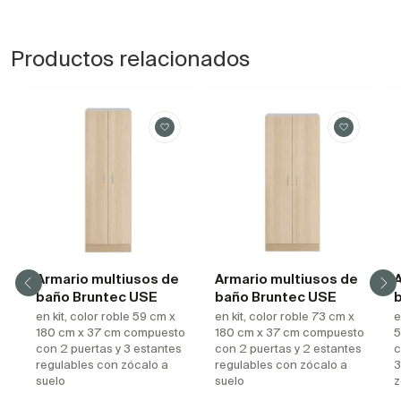
Productos relacionados
Armario multiusos de
Armario multiusos de
A
baño Bruntec USE
baño Bruntec USE
en kit, color roble 59 cm x
en kit, color roble 73 cm x
e
180 cm x 37 cm compuesto
180 cm x 37 cm compuesto
5
con 2 puertas y 3 estantes
con 2 puertas y 2 estantes
c
regulables con zócalo a
regulables con zócalo a
3
suelo
suelo
z