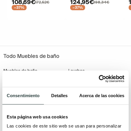
108,69€
124,95€
172,52€
198,34€
−37%
−37%
Todo Muebles de baño
Muebles de baño
Lavabos
Muebles de baño Modernos
Lavabos modernos
Muebles de baño rústicos y
Lavabos sobre encimera
Consentimiento
Detalles
Acerca de las cookies
natural
Lavabos baratos
Muebles de baño vintage y
Lavabos pequeños
neoclásicos
Lavabos a medida
Esta página web usa cookies
Mueble de baño de madera
Lavabos pedestal
Las cookies de este sitio web se usan para personalizar