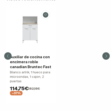
Auxiliar de cocina con
encimera roble
canadian Bruntec Fast
Blanco artrik, 1 hueco para
microondas, 1 cajon, 2
puertas
114,75€
182,15€
−37%