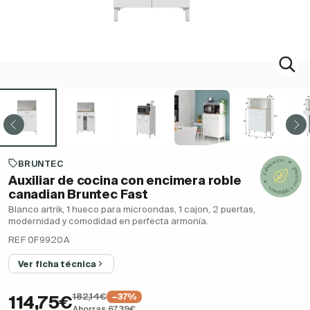
BRUNTEC
Auxiliar de cocina con encimera roble
canadian Bruntec Fast
Blanco artrik, 1 hueco para microondas, 1 cajon, 2 puertas,
modernidad y comodidad en perfecta armonía.
REF 0F9920A
Ver ficha técnica
182,14€
−37%
114,75€
Ahorras 67,39€