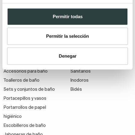
estanterías
Grifos de ducha higiénica
Espejos de baño con antivaho
Grifos para baños modernos
Permitir todas
Espejos de baño baratos
Grifos de bidé
Espejos de baño a medida
Permitir la selección
Ofertas en espejos de baño
Espejos de baño con luz
Denegar
Accesorios para baño
Sanitarios
Toalleros de baño
Inodoros
Sets y conjuntos de baño
Bidés
Portacepillos y vasos
Portarrollos de papel
higiénico
Escobilleros de baño
Jaboneras de baño