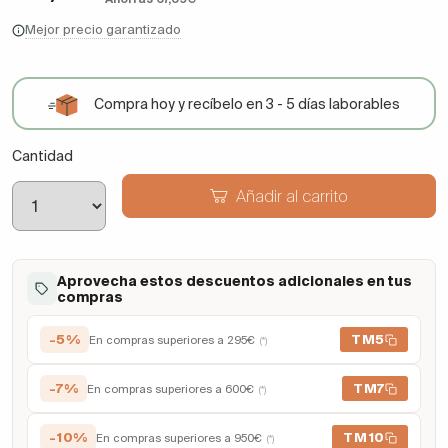
Mejor precio garantizado
Compra hoy y recíbelo en 3 - 5 días laborables
Cantidad
Añadir al carrito
Aprovecha estos descuentos adicionales en tus
compras
-5%
TM5
En compras superiores a 295€
(*)
-7%
TM7
En compras superiores a 600€
(*)
-10%
TM10
En compras superiores a 950€
(*)