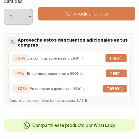
Cantidad
Añadir al carrito
Aprovecha estos descuentos adicionales en tus
compras
-5%
TM5
En compras superiores a 295€
(*)
-7%
TM7
En compras superiores a 600€
(*)
-10%
TM10
En compras superiores a 950€
(*)
* Cupones aplicables en todas las marcas excepto NASHI.
Compartir este producto por Whatsapp