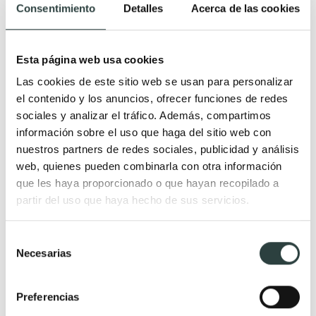
Todo Muebles de baño
Consentimiento
Detalles
Acerca de las cookies
Muebles de baño
Lavabos
Esta página web usa cookies
Muebles de baño Modernos
Lavabos modernos
Las cookies de este sitio web se usan para personalizar
Muebles de baño rústicos y
Lavabos sobre encimera
el contenido y los anuncios, ofrecer funciones de redes
natural
Lavabos baratos
sociales y analizar el tráfico. Además, compartimos
Muebles de baño vintage y
Lavabos pequeños
información sobre el uso que haga del sitio web con
neoclásicos
Lavabos a medida
nuestros partners de redes sociales, publicidad y análisis
web, quienes pueden combinarla con otra información
Mueble de baño de madera
Lavabos pedestal
que les haya proporcionado o que hayan recopilado a
Muebles de baño Salgar
Lavabos encastrados
partir del uso que haya hecho de sus servicios.
Muebles de baño fondo
Lavabos suspendidos
reducido
Lavabos dobles
Selección
Necesarias
Muebles de baño
de
consentimiento
suspendidos
Preferencias
Muebles de baño