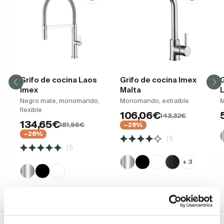
Grifo de cocina Laos
Grifo de cocina Imex
G
Imex
Malta
L
Negro mate, monomando,
Monomando, extraíble
flexible
106,06€
143,32€
134,65€
181,96€
−26%
−26%
(1)
(1)
+ 3