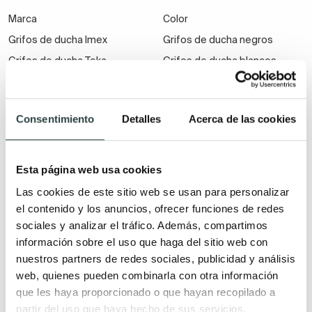
Marca
Color
Grifos de ducha Imex
Grifos de ducha negros
Grifos de ducha Teka
Grifos de ducha blancos
Grifería Tres para ducha
Grifos de ducha dorados
Grifos de ducha Grohe
Grifos de ducha de acero
Consentimiento
Detalles
Acerca de las cookies
inoxidable
Esta página web usa cookies
Estilo
Las cookies de este sitio web se usan para personalizar
Grifos de ducha industriales
el contenido y los anuncios, ofrecer funciones de redes
Grifos de ducha modernos
sociales y analizar el tráfico. Además, compartimos
Grifos de ducha vintage -
información sobre el uso que haga del sitio web con
clásicos
nuestros partners de redes sociales, publicidad y análisis
web, quienes pueden combinarla con otra información
Grifos de ducha rústicos
que les haya proporcionado o que hayan recopilado a
partir del uso que haya hecho de sus servicios.