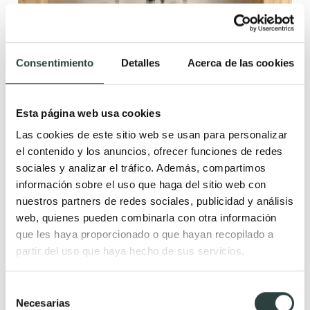
Consentimiento
Detalles
Acerca de las cookies
Esta página web usa cookies
Las cookies de este sitio web se usan para personalizar
el contenido y los anuncios, ofrecer funciones de redes
sociales y analizar el tráfico. Además, compartimos
Conjunto mueble de baño Salgar Bequia
información sobre el uso que haga del sitio web con
120 cm, 4 cajones suspendido con doble lavabo de cerámica
nuestros partners de redes sociales, publicidad y análisis
Constanza
web, quienes pueden combinarla con otra información
499,02€
724,79€
−31%
que les haya proporcionado o que hayan recopilado a
(2)
partir del uso que haya hecho de sus servicios.
+ 2
Selección
Necesarias
de