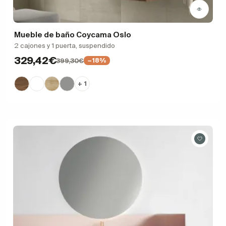
Mueble de baño Coycama Oslo
2 cajones y 1 puerta, suspendido
329,42€
399,30€
−18%
+ 1