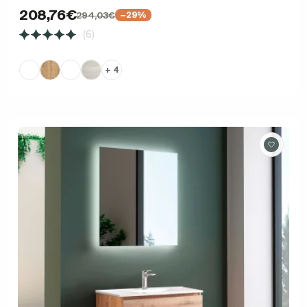
208,76€
294,03€
−29%
(6)
+ 4