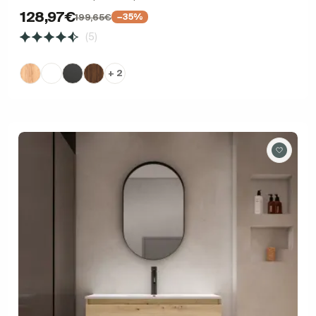
128,97€
199,65€
−35%
(5)
+ 2