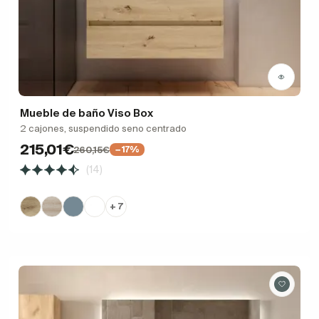
Mueble de baño Viso Box
2 cajones, suspendido seno centrado
215,01€
260,15€
−17%
(14)
+ 7