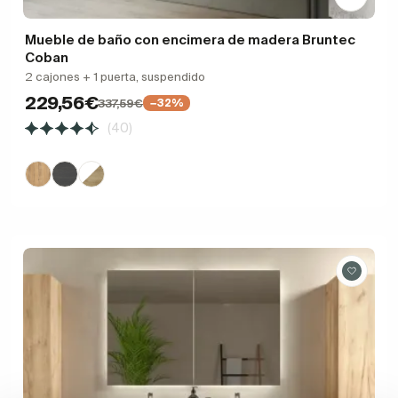
Mueble de baño con encimera de madera Bruntec
Coban
2 cajones + 1 puerta, suspendido
229,56€
337,59€
−32%
(40)