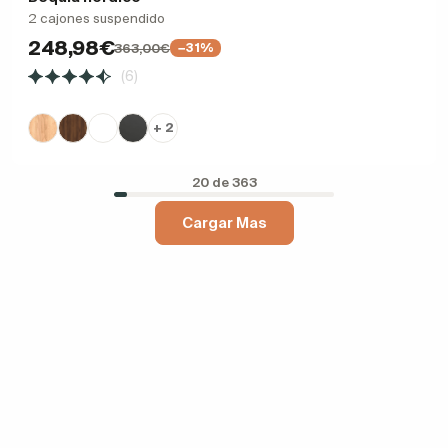
2 cajones suspendido
248,98€
363,00€
−31%
(6)
+ 2
20 de 363
Cargar Mas