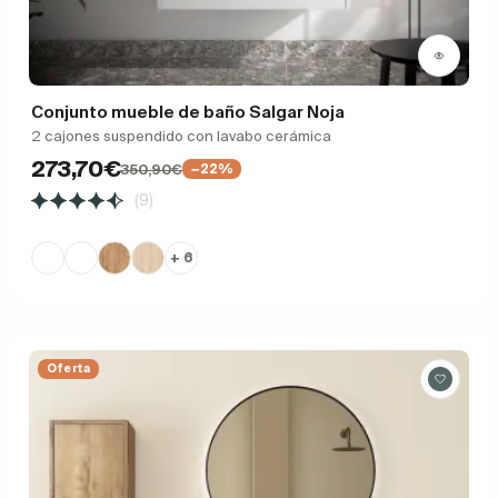
Conjunto mueble de baño Salgar Noja
2 cajones suspendido con lavabo cerámica
273,70€
350,90€
−22%
(9)
+ 6
Oferta