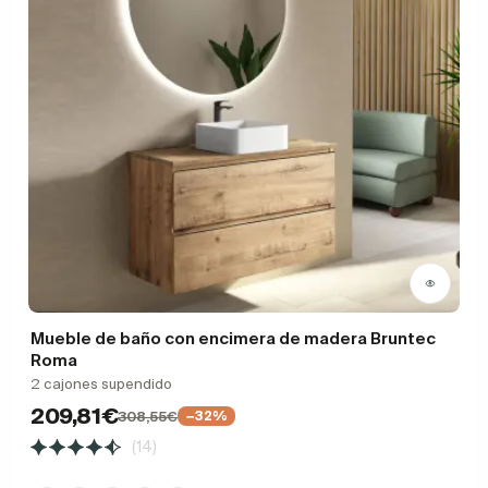
Mueble de baño con encimera de madera Bruntec
Roma
2 cajones supendido
209,81€
308,55€
−32%
(14)