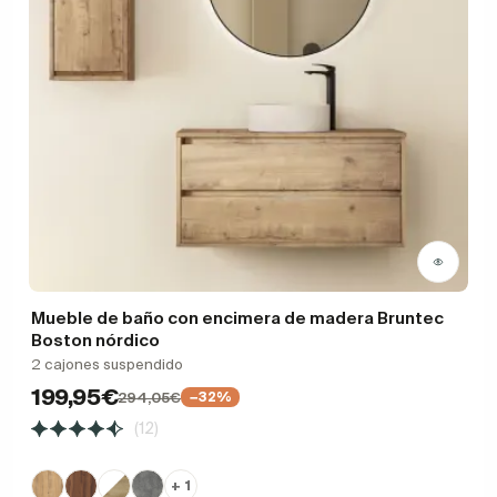
Mueble de baño con encimera de madera Bruntec
Boston nórdico
2 cajones suspendido
199,95€
294,05€
−32%
(12)
+ 1