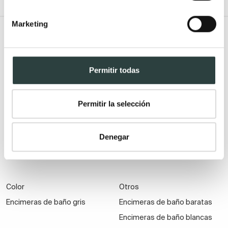
Marketing
Todo Muebles de baño
Medidas
Material
Permitir todas
Encimeras de baño de mas
Encimeras de baño de resina
de 120 cm
Encimeras de baño solid
Permitir la selección
Encimeras de baño de 120 cm
surface
Encimeras de baño de 60 cm
Encimeras de baño de
porcelaico
Denegar
Encimeras baño madera
Color
Otros
Encimeras de baño gris
Encimeras de baño baratas
Encimeras de baño blancas