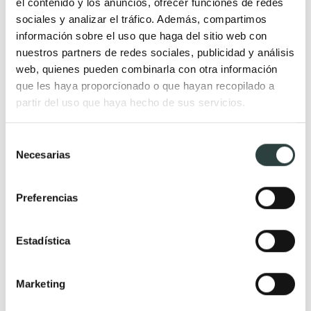
el contenido y los anuncios, ofrecer funciones de redes
sociales y analizar el tráfico. Además, compartimos
Premium
información sobre el uso que haga del sitio web con
nuestros partners de redes sociales, publicidad y análisis
web, quienes pueden combinarla con otra información
que les haya proporcionado o que hayan recopilado a
partir del uso que haya hecho de sus servicios.
Selección
Necesarias
de
consentimiento
Preferencias
Estadística
Grifo de bidé Tres Study
Marketing
Monomando con maneta volante