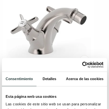
Grifo de bidé Tres Clasic
Bimando
Consentimiento
Detalles
Acerca de las cookies
314,33€
506,99€
−38%
Esta página web usa cookies
Las cookies de este sitio web se usan para personalizar