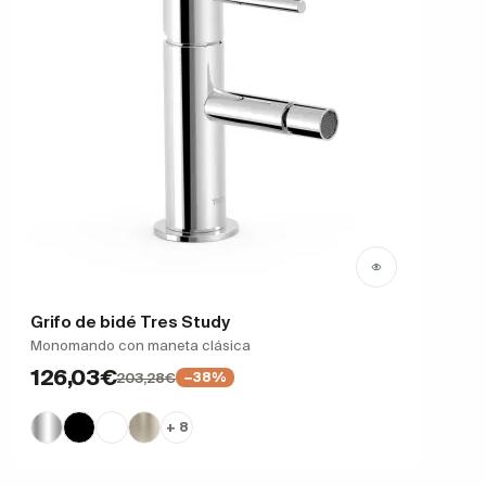
Grifo de bidé Tres Study
Monomando con maneta clásica
126,03€
203,28€
−38%
+ 8