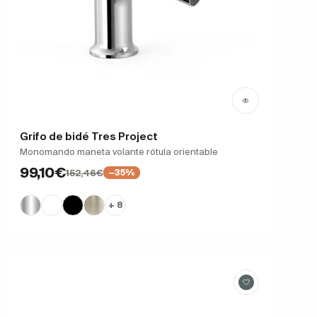
Grifo de bidé Tres Project
Monomando maneta volante rótula orientable
99,10€
152,46€
−35%
+ 8