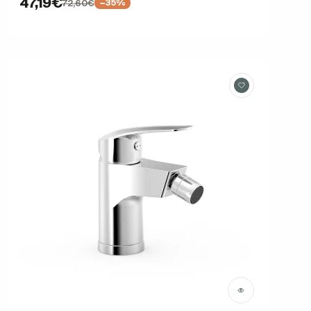
47,19€
72,60€
−35%