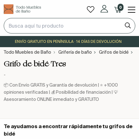
0
ENVÍO GRATUITO EN PENÍNSULA · 14 DÍAS DE DEVOLUCIÓN
Todo Muebles de Baño
Grifería de baño
Grifos de bidé
G
Grifo de bidé Tres
-
📦 Con Envío GRATIS y Garantía de devolución | ⭐ +1000
opiniones verificadas | 💰 Posibilidad de financiación | 💡
Asesoramiento ONLINE inmediato y GRATUITO
Te ayudamos a encontrar rápidamente tu
grifos de
bidé