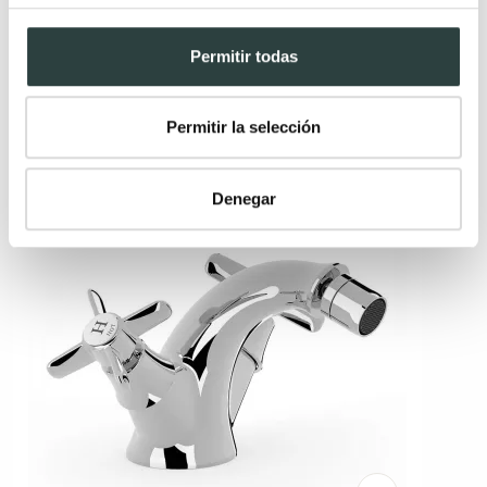
142,30€
203,28€
−30%
Permitir todas
+ 8
Permitir la selección
Denegar