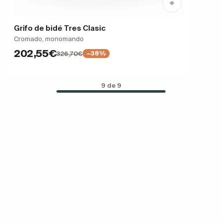
Grifo de bidé Tres Clasic
Cromado, monomando
202,55€
326,70€
−38%
9 de 9