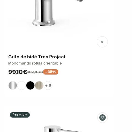
Grifo de bidé Tres Project
Monomando rótula orientable
99,10€
152,46€
−35%
+ 8
Premium