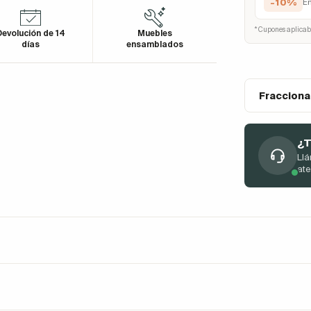
-10%
E
* Cupones aplicab
evolución de 14
Muebles
días
ensamblados
Fracciona
¿T
Llá
at