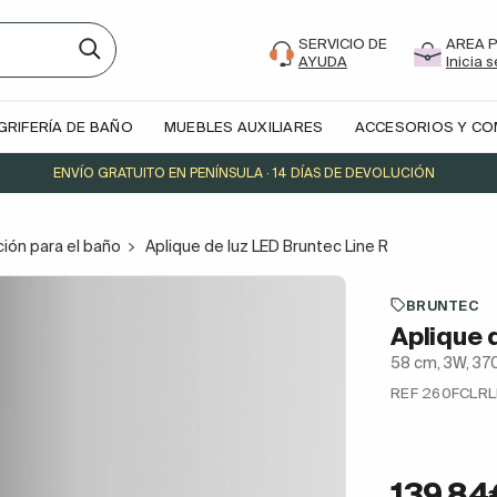
SERVICIO DE
AREA 
AYUDA
Inicia 
GRIFERÍA DE BAÑO
MUEBLES AUXILIARES
ACCESORIOS Y C
ENVÍO GRATUITO EN PENÍNSULA · 14 DÍAS DE DEVOLUCIÓN
ción para el baño
Aplique de luz LED Bruntec Line R
BRUNTEC
Aplique 
58 cm, 3W, 3
REF 260FCLR
139,84