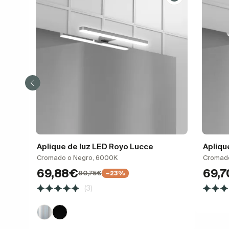
Aplique de luz LED Royo Lucce
Apliqu
Cromado o Negro, 6000K
Cromad
69,88€
69,
90,75€
−23%
(3)