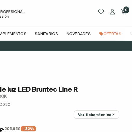
0
PROFESIONAL
sesión
OMPLEMENTOS
SANITARIOS
NOVEDADES
OFERTAS
de luz LED Bruntec Line R
700K
LD030
Ver ficha técnica
205,65€
€
−32%