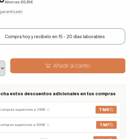
Ahorras 65,81€
 garantizado
Compra hoy y recíbelo en 15 - 20 días laborables
Añadir al carrito
cha estos descuentos adicionales en tus compras
TM5
compras superiores a 295€
(*)
TM7
compras superiores a 600€
(*)