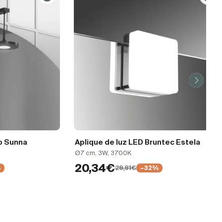
o Sunna
Aplique de luz LED Bruntec Estela
Ø7 cm, 3W, 3700K
20,34€
29,91€
%
−32%