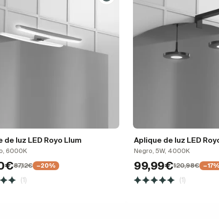
e de luz LED Royo Llum
Aplique de luz LED Roy
o, 6000K
Negro, 5W, 4000K
70€
99,99€
87,12€
120,98€
−20%
−17
(1)
(1)