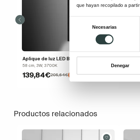
que hayan recopilado a parti
Selección
Necesarias
de
consentimiento
Aplique de luz LED Bruntec Line C
Denegar
58 cm, 3W, 3700K
139,84€
205,64€
−32%
Productos relacionados