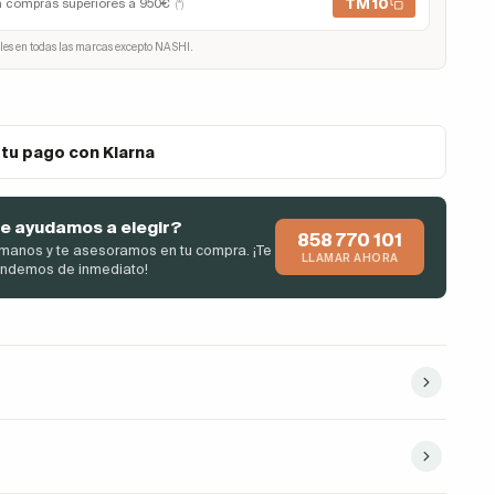
TM10
n compras superiores a 950€
(*)
les en todas las marcas excepto NASHI.
 tu pago con Klarna
e ayudamos a elegir?
858 770 101
manos y te asesoramos en tu compra. ¡Te
LLAMAR AHORA
endemos de inmediato!