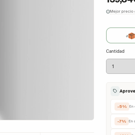
Mejor precio
Cantidad
Aprove
-5%
En 
-7%
En 