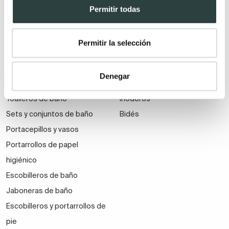
Espejos de baño baratos
Grifos de bidé
Permitir todas
Espejos de baño a medida
Ofertas en espejos de baño
Permitir la selección
Espejos de baño con luz
Denegar
Accesorios para baño
Sanitarios
Toalleros de baño
Inodoros
Sets y conjuntos de baño
Bidés
Portacepillos y vasos
Portarrollos de papel
higiénico
Escobilleros de baño
Jaboneras de baño
Escobilleros y portarrollos de
pie