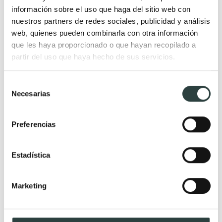
información sobre el uso que haga del sitio web con
Muebles de baño
nuestros partners de redes sociales, publicidad y análisis
suspendidos
web, quienes pueden combinarla con otra información
Muebles de baño
que les haya proporcionado o que hayan recopilado a
económicos
partir del uso que haya hecho de sus servicios.
Auxiliares de baño
Selección
Necesarias
de
Espejos
Grifería
consentimiento
Espejos de aumento
Grifos de ducha
Preferencias
Espejos de baño con
Grifos de lavabo
bluetooth
Columnas de hidromasaje
Estadística
Armarios con espejos
Grifos de ducha y bañera
Espejos de baño con baldas y
Conjuntos de ducha
Marketing
estanterías
Grifos de ducha higiénica
Espejos de baño con antivaho
Grifos para baños modernos