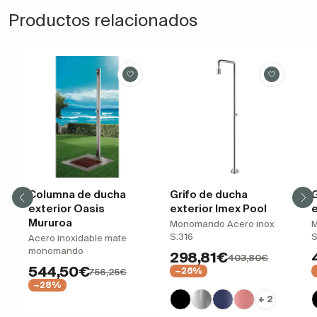
Productos relacionados
Columna de ducha
Grifo de ducha
G
exterior Oasis
exterior Imex Pool
Mururoa
Monomando Acero inox
M
S.316
S
Acero inoxidable mate
monomando
298,81€
403,80€
544,50€
−26%
756,25€
−28%
+ 2