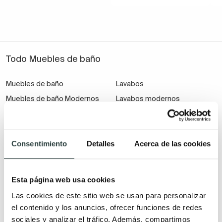
Todo Muebles de baño
Muebles de baño
Lavabos
Muebles de baño Modernos
Lavabos modernos
Muebles de baño rústicos y
Lavabos sobre encimera
natural
Lavabos baratos
Muebles de baño vintage y
Lavabos pequeños
Consentimiento
Detalles
Acerca de las cookies
neoclásicos
Lavabos a medida
Mueble de baño de madera
Lavabos pedestal
Esta página web usa cookies
Muebles de baño Salgar
Lavabos encastrados
Las cookies de este sitio web se usan para personalizar
Muebles de baño fondo
Lavabos suspendidos
el contenido y los anuncios, ofrecer funciones de redes
reducido
Lavabos dobles
sociales y analizar el tráfico. Además, compartimos