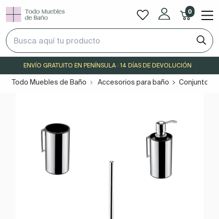
0
ENVÍO GRATUITO EN PENÍNSULA · 14 DÍAS DE DEVOLUCIÓN
Todo Muebles de Baño
Accesorios para baño
Conjuntos y