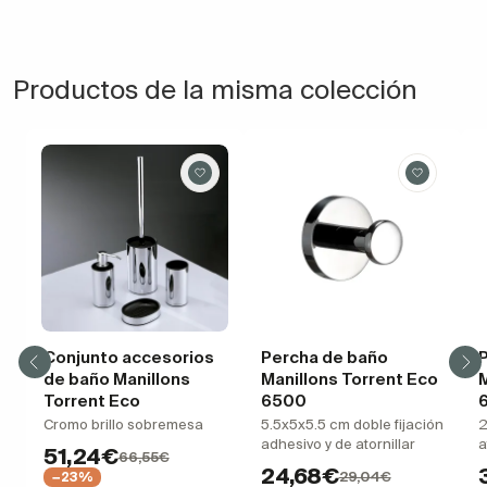
Productos de la misma colección
Conjunto accesorios
Percha de baño
P
de baño Manillons
Manillons Torrent Eco
M
Torrent Eco
6500
Cromo brillo sobremesa
5.5x5x5.5 cm doble fijación
2
adhesivo y de atornillar
a
51,24€
66,55€
24,68€
29,04€
−23%