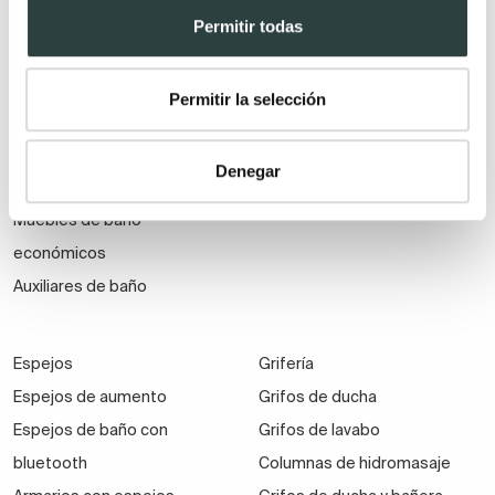
Mueble de baño de madera
Lavabos pedestal
Permitir todas
Muebles de baño Salgar
Lavabos encastrados
Muebles de baño fondo
Lavabos suspendidos
Permitir la selección
reducido
Lavabos dobles
Muebles de baño
Denegar
suspendidos
Muebles de baño
económicos
Auxiliares de baño
Espejos
Grifería
Espejos de aumento
Grifos de ducha
Espejos de baño con
Grifos de lavabo
bluetooth
Columnas de hidromasaje