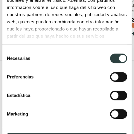
sociales y analizar el tráfico. Además, compartimos
incluido: adhesivo o de
(
63,36€
93,17€
−32%
atornillar, acero inoxidable
d
información sobre el uso que haga del sitio web con
e
(1)
79,19€
nuestros partners de redes sociales, publicidad y análisis
93,17€
−15%
web, quienes pueden combinarla con otra información
(2)
+ 2
que les haya proporcionado o que hayan recopilado a
partir del uso que haya hecho de sus servicios.
+ 2
Selección
Necesarias
de
consentimiento
Todo Muebles de baño
Preferencias
Muebles de baño
Lavabos
Muebles de baño Modernos
Lavabos modernos
Estadística
Muebles de baño rústicos y
Lavabos sobre encimera
natural
Lavabos baratos
Marketing
Muebles de baño vintage y
Lavabos pequeños
neoclásicos
Lavabos a medida