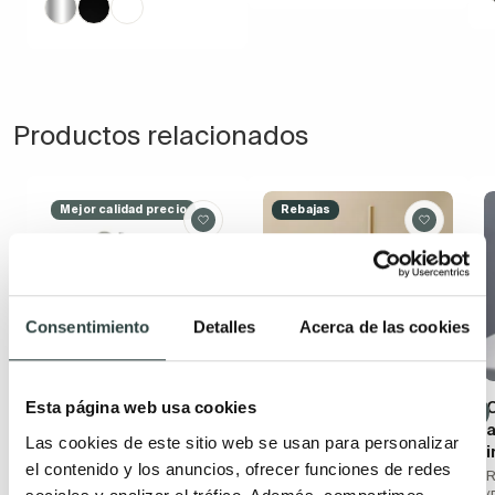
Productos relacionados
Mejor calidad precio
Rebajas
Consentimiento
Detalles
Acerca de las cookies
Conjunto de
Conjunto de
Esta página web usa cookies
accesorios de baño
accesorios de baño
Las cookies de este sitio web se usan para personalizar
Medimex Essential
Cosmic Saona
i
el contenido y los anuncios, ofrecer funciones de redes
Sistema de doble fijación
Sobremesa
R