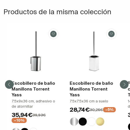
Productos de la misma colección
Escobillero de baño
Escobillero de baño
P
Manillons Torrent
Manillons Torrent
c
Yass
Yass
T
7.5x9x36 cm, adhesivo o
7.5x7.5x36 cm a suelo
1
de atornillar
d
28,74€
30,25€
−5%
35,94€
39,93€
−10%