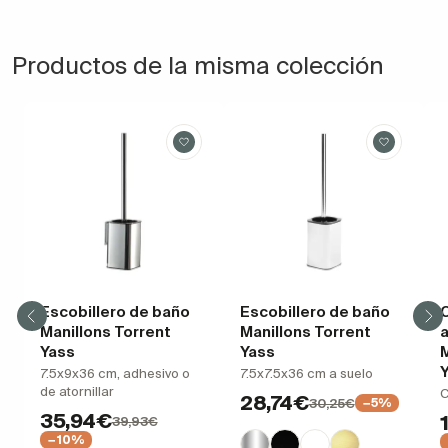
Productos de la misma colección
Escobillero de baño
Escobillero de baño
Manillons Torrent
Manillons Torrent
Yass
Yass
M
7.5x9x36 cm, adhesivo o
7.5x7.5x36 cm a suelo
de atornillar
C
28,74€
30,25€
−5%
35,94€
39,93€
−10%