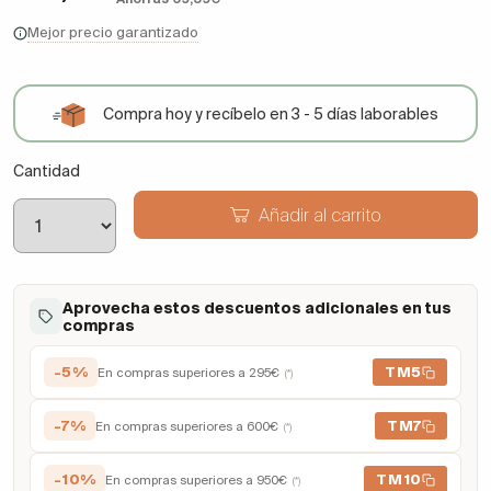
Mejor precio garantizado
Compra hoy y recíbelo en 3 - 5 días laborables
Cantidad
Añadir al carrito
Aprovecha estos descuentos adicionales en tus
compras
-5%
TM5
En compras superiores a 295€
(*)
-7%
TM7
En compras superiores a 600€
(*)
-10%
TM10
En compras superiores a 950€
(*)