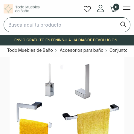
0
ENVÍO GRATUITO EN PENÍNSULA · 14 DÍAS DE DEVOLUCIÓN
Todo Muebles de Baño
Accesorios para baño
Conjuntos y