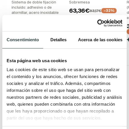
Sistema de doble fijación
Sobremesa
R
incluido: adhesivo o de
(
63,36€
93,17€
−32%
atornillar, acero inoxidable
d
e
(1)
79,19€
93,17€
−15%
(2)
+ 2
Consentimiento
Detalles
Acerca de las cookies
+ 2
Esta página web usa cookies
Las cookies de este sitio web se usan para personalizar
Todo Muebles de baño
el contenido y los anuncios, ofrecer funciones de redes
sociales y analizar el tráfico. Además, compartimos
Muebles de baño
Lavabos
información sobre el uso que haga del sitio web con
nuestros partners de redes sociales, publicidad y análisis
Muebles de baño Modernos
Lavabos modernos
web, quienes pueden combinarla con otra información
Muebles de baño rústicos y
Lavabos sobre encimera
que les haya proporcionado o que hayan recopilado a
natural
Lavabos baratos
partir del uso que haya hecho de sus servicios.
Muebles de baño vintage y
Lavabos pequeños