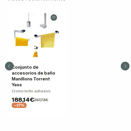
Conjunto de
accesorios de baño
Manillons Torrent
Yass
Cromo brillo adhesivo
188,14€
257,73€
−27%