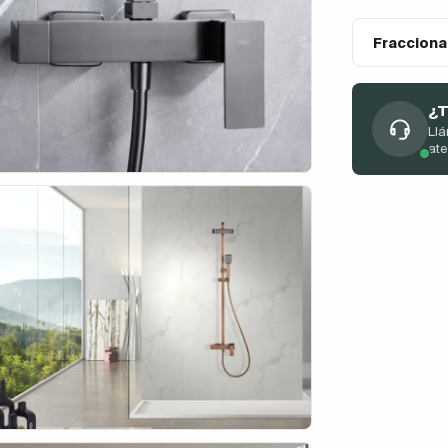
Fracciona
¿T
Llá
at