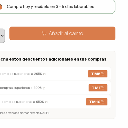
Compra hoy y recíbelo en 3 - 5 días laborables
Añadir al carrito
cha estos descuentos adicionales en tus compras
TM5
compras superiores a 295€
(*)
TM7
compras superiores a 600€
(*)
TM10
n compras superiores a 950€
(*)
les en todas las marcas excepto NASHI.