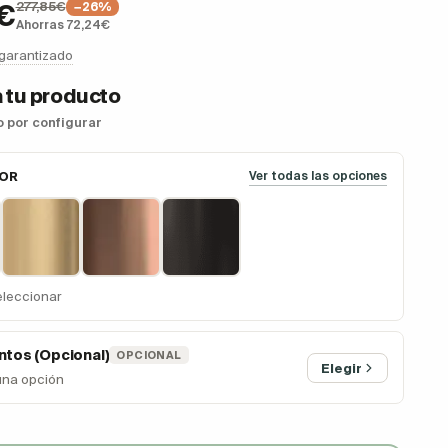
277,85€
€
−26%
Ahorras 72,24€
 garantizado
 tu producto
so por configurar
LOR
Ver todas las opciones
eleccionar
tos (Opcional)
OPCIONAL
Elegir
una opción