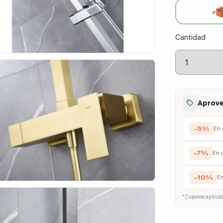
Cantidad
Aprove
-5%
En 
-7%
En 
-10%
E
* Cupones aplicab