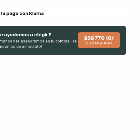
 tu pago con Klarna
e ayudamos a elegir?
858 770 101
manos y te asesoramos en tu compra. ¡Te
LLAMAR AHORA
endemos de inmediato!