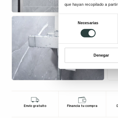
que hayan recopilado a parti
Selección
Necesarias
de
consentimiento
Denegar
Envío gratuito
Financia tu compra
D