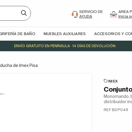
SERVICIO DE
AREA 
AYUDA
Inicia 
GRIFERÍA DE BAÑO
MUEBLES AUXILIARES
ACCESORIOS Y C
ENVÍO GRATUITO EN PENÍNSULA · 14 DÍAS DE DEVOLUCIÓN
ducha de Imex Pisa
IMEX
Conjunto
Monomando, ba
distribuidor i
REF BDP048