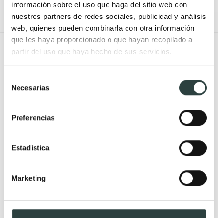
información sobre el uso que haga del sitio web con
nuestros partners de redes sociales, publicidad y análisis
web, quienes pueden combinarla con otra información
que les haya proporcionado o que hayan recopilado a
Todo Muebles de baño
partir del uso que haya hecho de sus servicios.
Muebles de baño
Lavabos
Selección
Necesarias
Muebles de baño Modernos
Lavabos modernos
de
consentimiento
Muebles de baño rústicos y
Lavabos sobre encimera
natural
Lavabos baratos
Preferencias
Muebles de baño vintage y
Lavabos pequeños
neoclásicos
Lavabos a medida
Estadística
Mueble de baño de madera
Lavabos pedestal
Muebles de baño Salgar
Lavabos encastrados
Marketing
Muebles de baño fondo
Lavabos suspendidos
reducido
Lavabos dobles