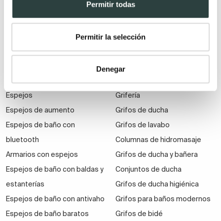
Muebles de baño
Permitir todas
suspendidos
Muebles de baño
Permitir la selección
económicos
Auxiliares de baño
Denegar
Espejos
Grifería
Espejos de aumento
Grifos de ducha
Espejos de baño con
Grifos de lavabo
bluetooth
Columnas de hidromasaje
Armarios con espejos
Grifos de ducha y bañera
Espejos de baño con baldas y
Conjuntos de ducha
estanterías
Grifos de ducha higiénica
Espejos de baño con antivaho
Grifos para baños modernos
Espejos de baño baratos
Grifos de bidé