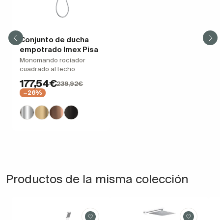
Conjunto de ducha
empotrado Imex Pisa
Monomando rociador
cuadrado al techo
177,54€
239,92€
−26%
Productos de la misma colección