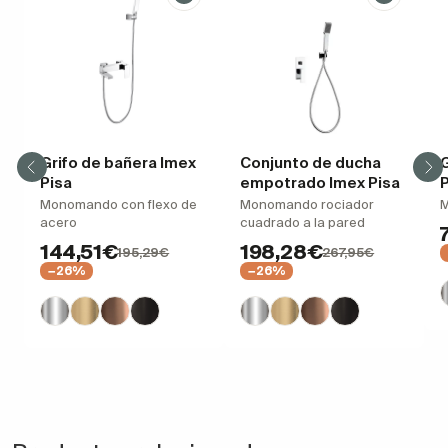
Grifo de bañera Imex
Conjunto de ducha
G
Pisa
empotrado Imex Pisa
P
Monomando con flexo de
Monomando rociador
acero
cuadrado a la pared
144,51€
198,28€
195,29€
267,95€
−26%
−26%