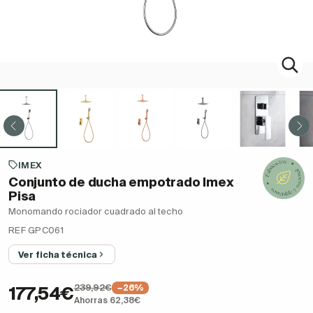
IMEX
Conjunto de ducha empotrado Imex
Pisa
Monomando rociador cuadrado al techo
REF GPC061
Ver ficha técnica
239,92€
−26%
177,54€
Ahorras 62,38€