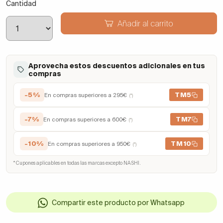
Cantidad
Añadir al carrito
Aprovecha estos descuentos adicionales en tus
compras
-5%
TM5
En compras superiores a 295€
(*)
-7%
TM7
En compras superiores a 600€
(*)
-10%
TM10
En compras superiores a 950€
(*)
* Cupones aplicables en todas las marcas excepto NASHI.
Compartir este producto por Whatsapp