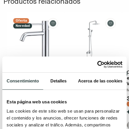
Productos relacionados
Oferta
Novedad
Grifo de lavabo Imex
Conjunto de ducha
Monza
Imex Art
Consentimiento
Detalles
Acerca de las cookies
monomando
Monomando barra de
altura ajustable
50,14€
67,76€
−26%
147,56€
199,41€
(2)
Esta página web usa cookies
−26%
Las cookies de este sitio web se usan para personalizar
(2)
+ 2
el contenido y los anuncios, ofrecer funciones de redes
sociales y analizar el tráfico. Además, compartimos
+ 1