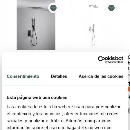
Conjunto de ducha
Conjunto de ducha
C
empotrado Imex
Tres Project
Volga
L
Monomando fijo a la pared
Monomando
Consentimiento
Detalles
Acerca de las cookies
467,97€
719,95€
303,88€
−35%
410,65€
−26%
(1)
(1)
Esta página web usa cookies
+ 7
Las cookies de este sitio web se usan para personalizar
el contenido y los anuncios, ofrecer funciones de redes
sociales y analizar el tráfico. Además, compartimos
información sobre el uso que haga del sitio web con