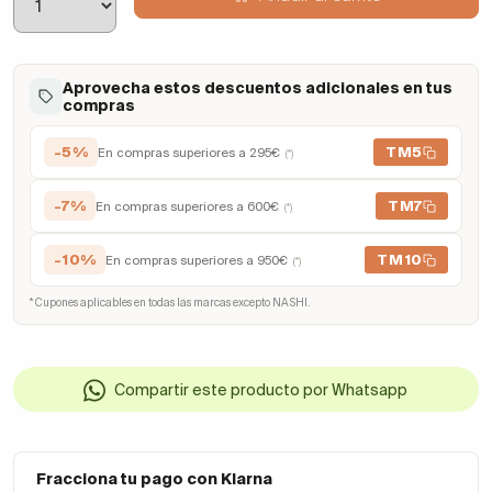
Aprovecha estos descuentos adicionales en tus
compras
-5%
TM5
En compras superiores a 295€
(*)
-7%
TM7
En compras superiores a 600€
(*)
-10%
TM10
En compras superiores a 950€
(*)
* Cupones aplicables en todas las marcas excepto NASHI.
Compartir este producto por Whatsapp
Fracciona tu pago con Klarna