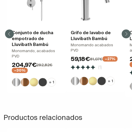
Conjunto de ducha
Grifo de lavabo de
empotrado de
Lluvibath Bambú
Lluvibath Bambú
Monomando acabados
M
PVD
a
Monomando, acabados
PVD
59,18€
81,07€
−27%
204,97€
292,82€
(1)
−30%
+ 1
+ 1
Productos relacionados