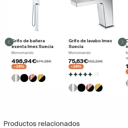
Grifo de bañera
Grifo de lavabo Imex
D
exenta Imex Suecia
Suecia
Monomando
Monomando
M
a
498,94€
75,63€
674,25€
102,20€
−26%
−26%
(1)
Productos relacionados