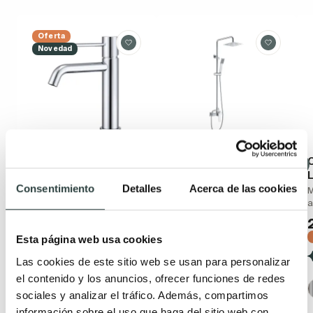
Oferta
Novedad
Grifo de lavabo Imex
Conjunto de ducha
Monza
Imex Art
Consentimiento
Detalles
Acerca de las cookies
monomando
Monomando barra de
M
altura ajustable
a
50,14€
67,76€
−26%
147,56€
199,41€
(2)
−26%
Esta página web usa cookies
(2)
Las cookies de este sitio web se usan para personalizar
+ 2
el contenido y los anuncios, ofrecer funciones de redes
+ 1
sociales y analizar el tráfico. Además, compartimos
información sobre el uso que haga del sitio web con