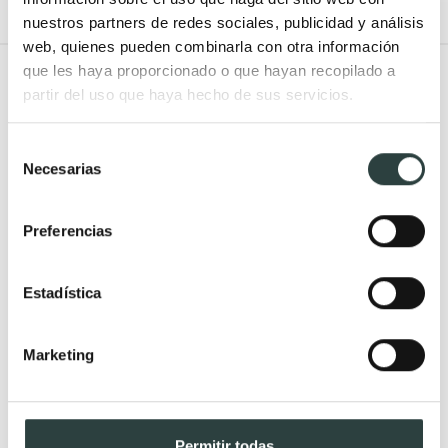
nuestros partners de redes sociales, publicidad y análisis
web, quienes pueden combinarla con otra información
que les haya proporcionado o que hayan recopilado a
Todo Muebles de baño
partir del uso que haya hecho de sus servicios.
Muebles de baño
Lavabos
Selección
Muebles de baño Modernos
Lavabos modernos
Necesarias
de
Muebles de baño rústicos y
Lavabos sobre encimera
consentimiento
natural
Lavabos baratos
Preferencias
Muebles de baño vintage y
Lavabos pequeños
neoclásicos
Lavabos a medida
Estadística
Mueble de baño de madera
Lavabos pedestal
Muebles de baño Salgar
Lavabos encastrados
Marketing
Muebles de baño fondo
Lavabos suspendidos
reducido
Lavabos dobles
Muebles de baño
Permitir todas