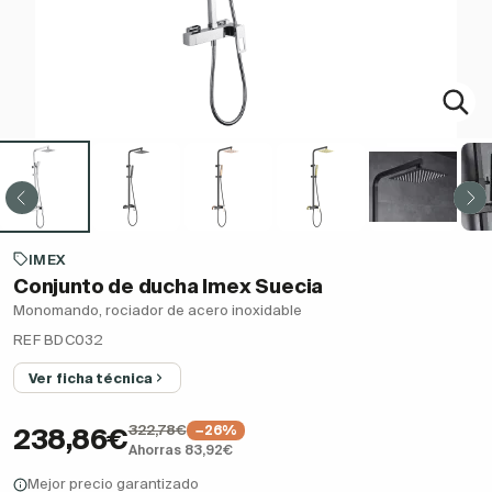
IMEX
Conjunto de ducha Imex Suecia
Monomando, rociador de acero inoxidable
REF BDC032
Ver ficha técnica
322,78€
−26%
238,86€
Ahorras 83,92€
Mejor precio garantizado