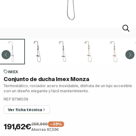
IMEX
Conjunto de ducha Imex Monza
Termostático, rociador acero inoxidable, disfruta de un lujo accesible
con un diseño elegante y fácil mantenimiento.
REF BTM039
Ver ficha técnica
258,95€
−26%
191,62€
Ahorras 67,33€