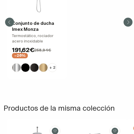
Conjunto de ducha
Imex Monza
Termostático, rociador
acero inoxidable
191,62€
258,94€
−26%
+ 2
Productos de la misma colección