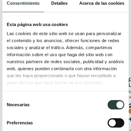
Consentimiento
Detalles
Acerca de las cookies
Productos relacionados
Esta página web usa cookies
Oferta
Novedad
Las cookies de este sitio web se usan para personalizar
el contenido y los anuncios, ofrecer funciones de redes
sociales y analizar el tráfico. Además, compartimos
información sobre el uso que haga del sitio web con
nuestros partners de redes sociales, publicidad y análisis
web, quienes pueden combinarla con otra información
que les haya proporcionado o que hayan recopilado a
Grifo de lavabo Imex
Conjunto de ducha
partir del uso que haya hecho de sus servicios.
Monza
Imex Art
monomando
Monomando barra de
M
altura ajustable
a
Selección
50,14€
67,76€
−26%
Necesarias
147,56€
de
199,41€
(2)
−26%
consentimiento
(2)
Preferencias
+ 2