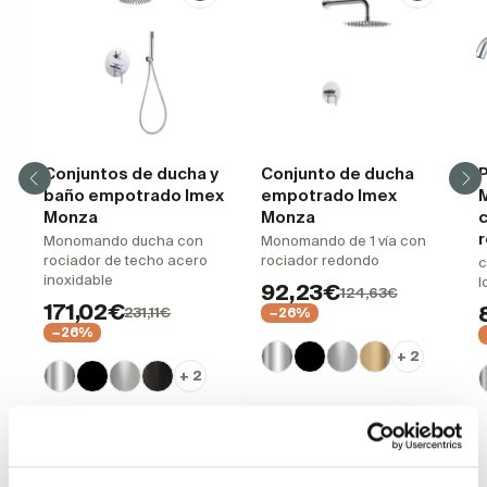
Conjuntos de ducha y
Conjunto de ducha
P
baño empotrado Imex
empotrado Imex
M
Monza
Monza
c
Monomando ducha con
Monomando de 1 vía con
rociador de techo acero
rociador redondo
c
inoxidable
l
92,23€
124,63€
171,02€
231,11€
−26%
−26%
+ 2
+ 2