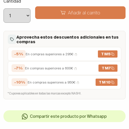
Cantidad
Añadir al carrito
Aprovecha estos descuentos adicionales en tus
compras
-5%
TM5
En compras superiores a 295€
(*)
-7%
TM7
En compras superiores a 600€
(*)
-10%
TM10
En compras superiores a 950€
(*)
* Cupones aplicables en todas las marcas excepto NASHI.
Compartir este producto por Whatsapp