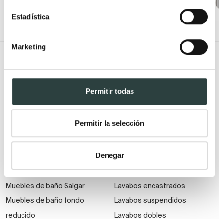
+ 1
Estadística
Marketing
Todo Muebles de baño
Muebles de baño
Lavabos
Permitir todas
Muebles de baño Modernos
Lavabos modernos
Muebles de baño rústicos y
Lavabos sobre encimera
Permitir la selección
natural
Lavabos baratos
Muebles de baño vintage y
Lavabos pequeños
Denegar
neoclásicos
Lavabos a medida
Mueble de baño de madera
Lavabos pedestal
Muebles de baño Salgar
Lavabos encastrados
Muebles de baño fondo
Lavabos suspendidos
reducido
Lavabos dobles