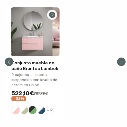
Conjunto mueble de
baño Bruntec Lombok
2 cajones + 1 puerta
suspendido con lavabo de
cerámica Calpe
522,10€
767,79€
−32%
+ 2