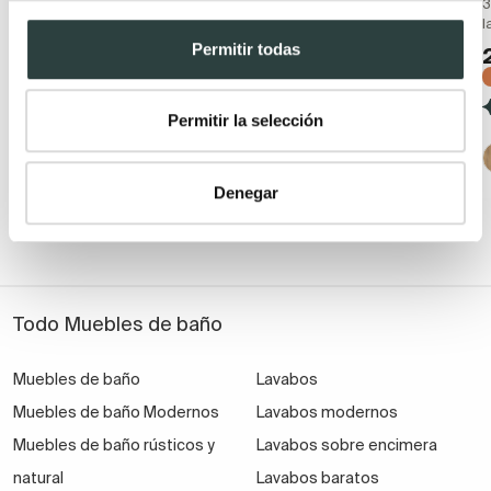
Bruntec Boston
Bruntec Coban
3
l
Suspendido con lavabo
2 cajones + 1 puerta,
cerámico y 2 cajones con
suspendido
Permitir todas
cierre amortiguado
229,56€
337,59€
199,43€
297,66€
−32%
−33%
Permitir la selección
(40)
(57)
Denegar
+ 1
Todo Muebles de baño
Muebles de baño
Lavabos
Muebles de baño Modernos
Lavabos modernos
Muebles de baño rústicos y
Lavabos sobre encimera
natural
Lavabos baratos