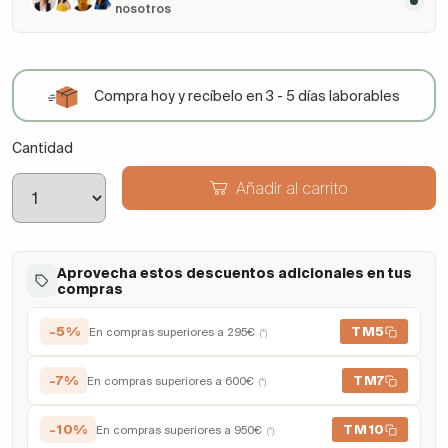
nosotros
Compra hoy y recíbelo en 3 - 5 días laborables
Cantidad
Añadir al carrito
Aprovecha estos descuentos adicionales en tus
compras
-5%
TM5
En compras superiores a 295€
(*)
-7%
TM7
En compras superiores a 600€
(*)
-10%
TM10
En compras superiores a 950€
(*)