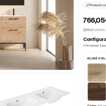
Producto s
766,0
Mejor precio
Configura
Te faltan 2 p
ELIGE CO
Color:
Sin s