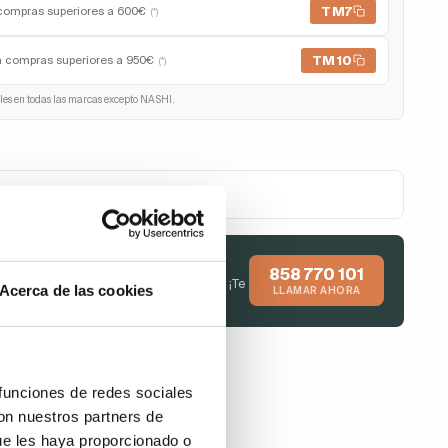
TM7
compras superiores a 600€
(*)
TM10
n compras superiores a 950€
(*)
les en todas las marcas excepto NASHI.
 tu pago con Klarna
e ayudamos a elegir?
858 770 101
manos y te asesoramos en tu compra. ¡Te
Acerca de las cookies
LLAMAR AHORA
endemos de inmediato!
 funciones de redes sociales
con nuestros partners de
ue les haya proporcionado o