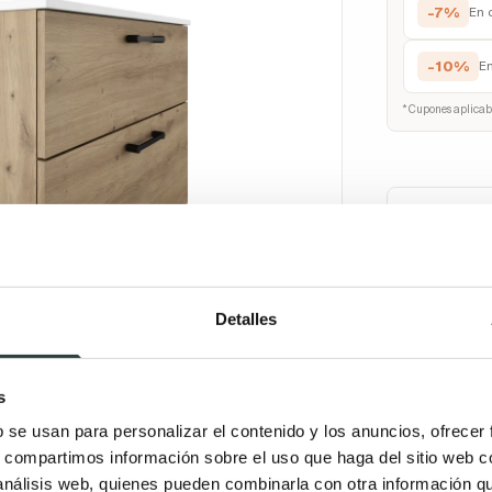
-7%
En 
-10%
E
* Cupones aplicab
Fracciona
¿T
Llá
Detalles
at
s
b se usan para personalizar el contenido y los anuncios, ofrecer
s, compartimos información sobre el uso que haga del sitio web 
 análisis web, quienes pueden combinarla con otra información q