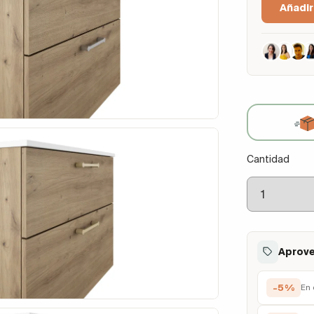
Añadir
Cantidad
Aprove
-5%
En 