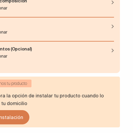
y composición
ionar
ionar
ntos (Opcional)
ionar
mos tu producto
a la opción de instalar tu producto cuando lo
 tu domicilio
Instalación