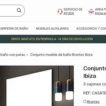
SERVICIO DE
AREA 
AYUDA
Inicia 
GRIFERÍA DE BAÑO
MUEBLES AUXILIARES
ACCESORIOS Y C
ENVÍO GRATUITO EN PENÍNSULA · 14 DÍAS DE DEVOLUCIÓN
 baño con patas
Conjunto mueble de baño Bruntec Ibiza
Conjunt
Ibiza
3 cajones c
REF: CASAT
Bruntec