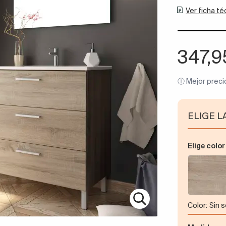
Ver ficha té
347,
ⓘ Mejor preci
ELIGE L
Elige color
color:
Sin 