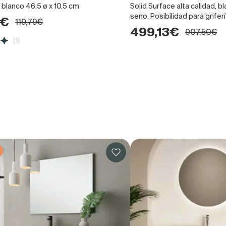
 blanco 46.5 ø x 10.5 cm
Solid Surface alta calidad, 
seno. Posibilidad para grife
9€
119,79€
499,13€
907,50€
(1)