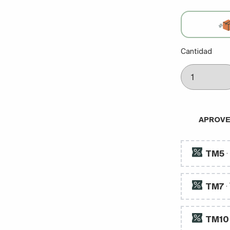
Cantidad
APROVE
TM5
TM7
·
TM10