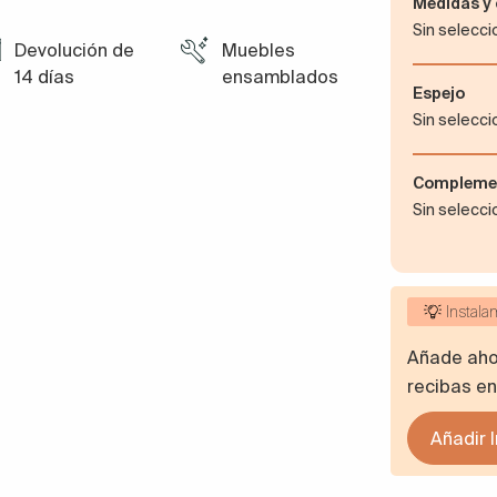
Medidas 
Sin selecc
Devolución de
Muebles
14 días
ensamblados
Espejo
Sin selecc
Compleme
Sin selecc
Instala
Añade ahor
recibas en
Añadir 