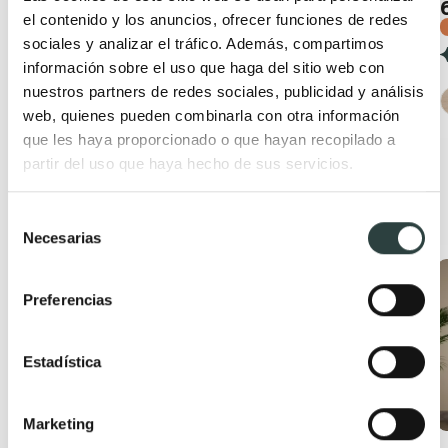
656,67€
810,70€
el contenido y los anuncios, ofrecer funciones de redes
+ 3
−19%
sociales y analizar el tráfico. Además, compartimos
información sobre el uso que haga del sitio web con
+ 4
nuestros partners de redes sociales, publicidad y análisis
web, quienes pueden combinarla con otra información
que les haya proporcionado o que hayan recopilado a
partir del uso que haya hecho de sus servicios.
Productos relacionados
Selección
Necesarias
de
consentimiento
Oferta
Oferta
Preferencias
Estadística
Marketing