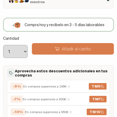
nosotros
Compra hoy y recíbelo en 3 - 5 días laborables
Cantidad
Añadir al carrito
Aprovecha estos descuentos adicionales en tus
compras
-5%
TM5
En compras superiores a 295€
(*)
-7%
TM7
En compras superiores a 600€
(*)
-10%
TM10
En compras superiores a 950€
(*)