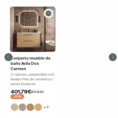
Conjunto mueble de
baño Avila Dos
Carmen
2 cajones, suspendido con
lavabo Plus de cerámica y
varios tiradores
401,79€
511,83€
−21%
+ 3