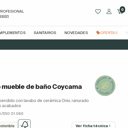
0
PROFESIONAL
sesión
OMPLEMENTOS
SANITARIOS
NOVEDADES
OFERTAS
o
o mueble de baño Coycama
pendido con lavabo de cerámica Onix, ranurado
es acabados
0/550 01 060
ostenible
Ver ficha técnica