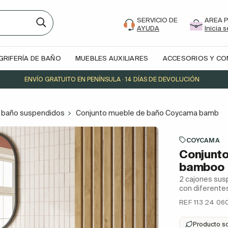
SERVICIO DE
AREA 
AYUDA
Inicia 
GRIFERÍA DE BAÑO
MUEBLES AUXILIARES
ACCESORIOS Y C
ENVÍO GRATUITO EN PENÍNSULA · 14 DÍAS DE DEVOLUCIÓN
 baño suspendidos
Conjunto mueble de baño Coycama bambo
COYCAMA
Conjunt
bamboo
2 cajones sus
con diferent
REF 113 24 06
Producto s