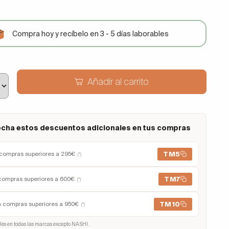
Compra hoy y recíbelo en 3 - 5 días laborables
Añadir al carrito
cha estos descuentos adicionales en tus compras
TM5
compras superiores a 295€
(*)
TM7
compras superiores a 600€
(*)
TM10
n compras superiores a 950€
(*)
les en todas las marcas excepto NASHI.