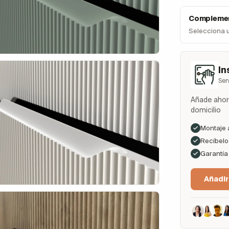
Complemen
Selecciona 
In
Ser
Añade ahora
domicilio
Montaje 
Recíbelo 
Garantía
Añadir