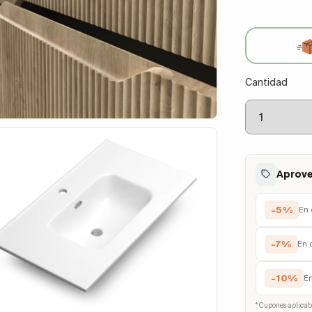
Cantidad
Aprove
-5%
En 
-7%
En 
-10%
E
* Cupones aplicab