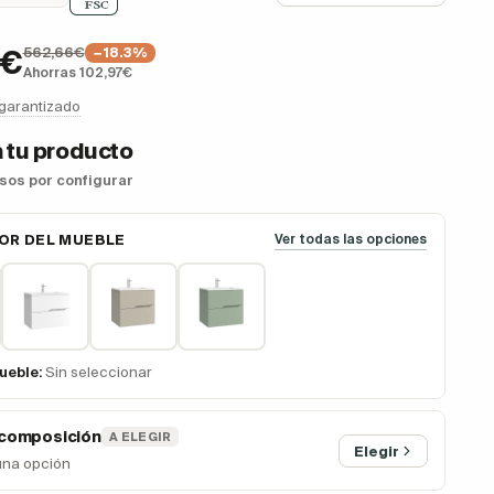
562,66€
9€
−18.3%
Ahorras 102,97€
 garantizado
 tu producto
asos por configurar
OR DEL MUEBLE
Ver todas las opciones
ueble:
Sin seleccionar
 composición
A ELEGIR
Elegir
una opción