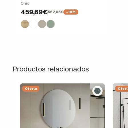
Onix
459,69€
562,65€
−18%
Productos relacionados
Oferta
Ofert