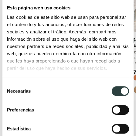
Esta página web usa cookies
Las cookies de este sitio web se usan para personalizar
el contenido y los anuncios, ofrecer funciones de redes
sociales y analizar el tráfico. Además, compartimos
información sobre el uso que haga del sitio web con
Mueble de baño con
Columna de baño
encimera de madera
Salgar Attila
b
nuestros partners de redes sociales, publicidad y análisis
Salgar Attila
30x140x24 cm 1 puerta
1
web, quienes pueden combinarla con otra información
suspendida
s
120 cm con 4 cajones,
que les haya proporcionado o que hayan recopilado a
l
suspendido con tapa del
232,00€
297,66€
partir del uso que haya hecho de sus servicios.
mismo color que el mueble
−22%
499,98€
640,92€
−22%
Selección
+ 5
Necesarias
de
+ 5
consentimiento
Preferencias
Estadística