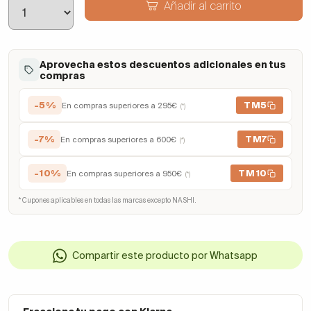
Añadir al carrito
Aprovecha estos descuentos adicionales en tus
compras
-5%
TM5
En compras superiores a 295€
(*)
-7%
TM7
En compras superiores a 600€
(*)
-10%
TM10
En compras superiores a 950€
(*)
* Cupones aplicables en todas las marcas excepto NASHI.
Compartir este producto por Whatsapp