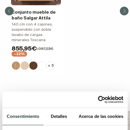
Conjunto mueble de
baño Salgar Attila
140 cm con 4 cajones,
suspendido con doble
lavabo de cargas
minerales Toscana
855,95€
1.097,23€
−22%
+ 5
Productos de la misma colección
Consentimiento
Detalles
Acerca de las cookies