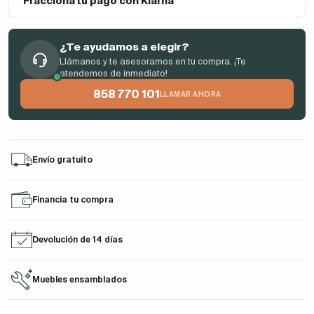
Fracciona tu pago con Klarna
¿Te ayudamos a elegir?
Llámanos y te asesoramos en tu compra. ¡Te
atendemos de inmediato!
858 770 101
LLAMAR AHORA
Envío gratuito
Financia tu compra
Devolución de 14 días
Muebles ensamblados