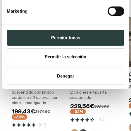
Productos relacionados
Marketing
Oferta
Oferta
Permitir todas
Permitir la selección
Conjunto mueble de
Mueble de baño con
Denegar
baño moderno
encimera de madera
Bruntec Boston
Bruntec Coban
3
l
Suspendido con lavabo
2 cajones + 1 puerta,
cerámico y 2 cajones con
suspendido
cierre amortiguado
229,56€
337,59€
199,43€
297,66€
−32%
−33%
(40)
(57)