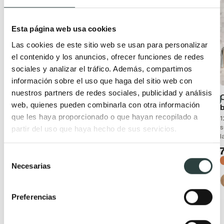
Esta página web usa cookies
Las cookies de este sitio web se usan para personalizar
el contenido y los anuncios, ofrecer funciones de redes
sociales y analizar el tráfico. Además, compartimos
información sobre el uso que haga del sitio web con
nuestros partners de redes sociales, publicidad y análisis
Mueble de baño con
Columna de baño
web, quienes pueden combinarla con otra información
encimera de madera
Salgar Attila
b
que les haya proporcionado o que hayan recopilado a
Salgar Attila
30x140x24 cm 1 puerta
1
suspendida
s
partir del uso que haya hecho de sus servicios.
120 cm con 4 cajones,
l
suspendido con tapa del
232,00€
297,66€
mismo color que el mueble
−22%
Selección
499,98€
640,92€
Necesarias
de
−22%
+ 5
consentimiento
+ 5
Preferencias