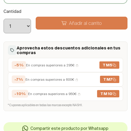
Cantidad
Añadir al carrito
Aprovecha estos descuentos adicionales en tus
compras
-5%
TM5
En compras superiores a 295€
(*)
-7%
TM7
En compras superiores a 600€
(*)
-10%
TM10
En compras superiores a 950€
(*)
* Cupones aplicables en todas las marcas excepto NASHI.
Compartir este producto por Whatsapp