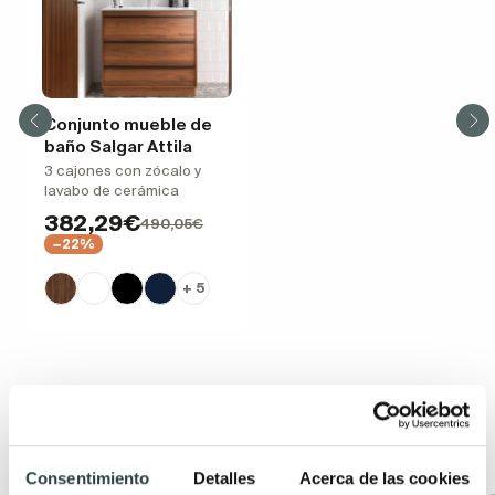
Conjunto mueble de
baño Salgar Attila
3 cajones con zócalo y
lavabo de cerámica
382,29€
490,05€
−22%
+ 5
Productos de la misma colección
Consentimiento
Detalles
Acerca de las cookies