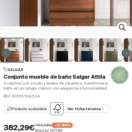
SALGAR
Conjunto mueble de baño Salgar Attila
3 cajones con zócalo y lavabo de cerámica, transforma tu
baño en un refugio clásico con elegancia y funcionalidad.
REF 105111/104524
Producto sostenible
Ver ficha técnica
490,05€
−21.99%
382,29€
Ahorras 107,76€