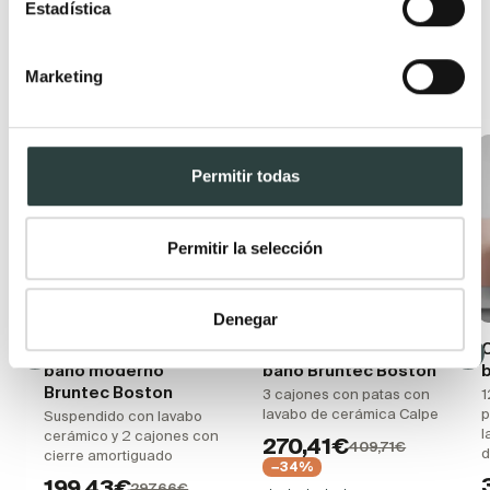
Estadística
Productos relacionados
Marketing
Oferta
Permitir todas
Permitir la selección
Denegar
Conjunto mueble de
Conjunto mueble de
baño moderno
baño Bruntec Boston
Bruntec Boston
3 cajones con patas con
1
lavabo de cerámica Calpe
p
Suspendido con lavabo
l
cerámico y 2 cajones con
270,41€
409,71€
d
cierre amortiguado
−34%
199,43€
297,66€