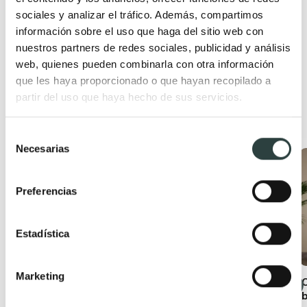
187,37€
197,23€
−5%
sociales y analizar el tráfico. Además, compartimos
información sobre el uso que haga del sitio web con
+ 3
nuestros partners de redes sociales, publicidad y análisis
web, quienes pueden combinarla con otra información
que les haya proporcionado o que hayan recopilado a
partir del uso que haya hecho de sus servicios.
Productos relacionados
Selección
Necesarias
de
Oferta
Oferta
consentimiento
Preferencias
Estadística
Marketing
Conjunto mueble de
Mueble de baño con
baño moderno
encimera de madera