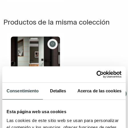
Productos de la misma colección
Consentimiento
Detalles
Acerca de las cookies
Conjunto mueble de
baño Salgar Marville
40 cm, 1 puerta
suspendido con lavabo
Esta página web usa cookies
micro de carga mineral,
con pomo negro, fondo
Las cookies de este sitio web se usan para personalizar
reducido 22cm
el contenido y los anuncios, ofrecer funciones de redes