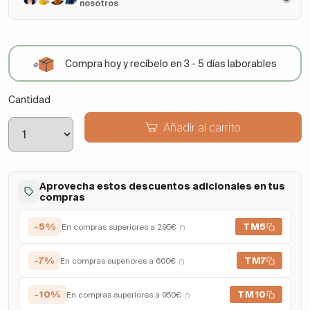
nosotros
Compra hoy y recíbelo en 3 - 5 días laborables
Cantidad
Añadir al carrito
Aprovecha estos descuentos adicionales en tus
compras
-5%
TM5
En compras superiores a 295€
(*)
-7%
TM7
En compras superiores a 600€
(*)
-10%
TM10
En compras superiores a 950€
(*)