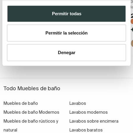
Bruntec Boston
Bruntec Coban
3
l
Suspendido con lavabo
2 cajones + 1 puerta,
cerámico y 2 cajones con
suspendido
Permitir todas
cierre amortiguado
229,56€
337,59€
199,43€
297,66€
−32%
Permitir la selección
−33%
(40)
(57)
Denegar
+ 1
Todo Muebles de baño
Muebles de baño
Lavabos
Muebles de baño Modernos
Lavabos modernos
Muebles de baño rústicos y
Lavabos sobre encimera
natural
Lavabos baratos