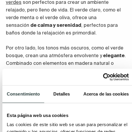
verdes
son perfectos para crear un ambiente
relajado, pero lleno de vida. El verde claro, como el
verde menta o el verde oliva, ofrece una
sensación
de calma y serenidad
, perfectos para
baños donde la relajación es primordial.
Por otro lado, los tonos más oscuros, como el verde
bosque, crean una atmósfera envolvente y
elegante
.
Combinado con elementos en madera natural o
accesorios en blanco, el verde puede transformar el
baño en un espacio revitalizante y con un toque muy
natural, ideal para un estilo más orgánico y relajante.
Consentimiento
Detalles
Acerca de las cookies
Los colores de muebles de baño tienen un gran
impacto en la estética final y el ambiente de tu
Esta página web usa cookies
espacio, por lo que no solo tienes que pensar en tus
preferencias, también en el espacio del que
Las cookies de este sitio web se usan para personalizar el
dispones, su iluminación, el color de suelos y
contenido y los anuncios, ofrecer funciones de redes