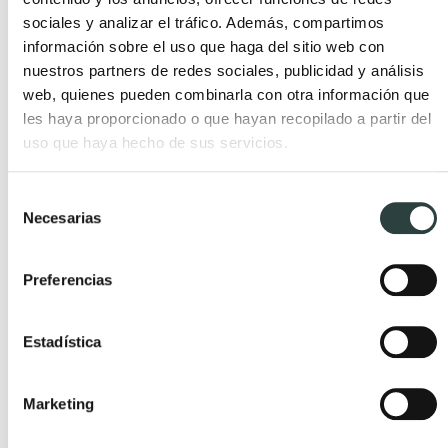
sociales y analizar el tráfico. Además, compartimos
paredes y del resto de elementos. Así, teniendo una
información sobre el uso que haga del sitio web con
visión global de todo lo que necesitas, podrás
nuestros partners de redes sociales, publicidad y análisis
escoger el mejor tono y
comprar un mueble de
web, quienes pueden combinarla con otra información que
baño en todomueblesdebano.com
que se adapte
les haya proporcionado o que hayan recopilado a partir del
al cien por cien a lo que necesitas.
uso que haya hecho de sus servicios.
Selección
Necesarias
También puede interesarte
de
consentimiento
Preferencias
Estadística
Marketing