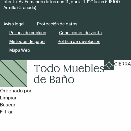
cliente. Av. Fernando de los ríos 11 , portal 1, 1º Oficina 5 18100
Armilla (Granada)
Aviso legal
Protección de datos
Política de cookies
Condiciones de venta
Métodos de pago
Política de devolución
Mapa Web
CIERRA
Ordenado por
Limpiar
Buscar
Filtrar