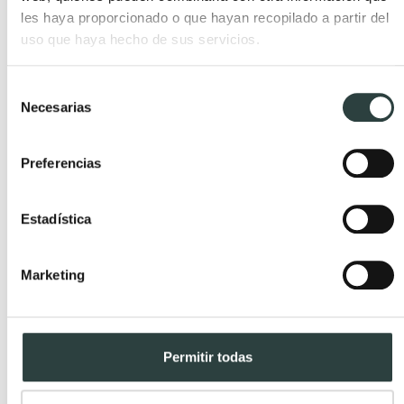
les haya proporcionado o que hayan recopilado a partir del
uso que haya hecho de sus servicios.
Selección
Necesarias
de
consentimiento
Preferencias
Estadística
Marketing
Otra opción muy elegante es
dejar la textura para la
Permitir todas
pared
y elegir un alicatado llamativo. Ya sea como
en el del ejemplo, con efecto marmoleado, o bien