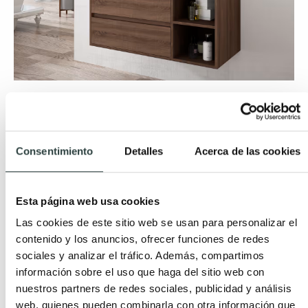
Si, por el contrario, quieres que dentro de la
decoración de baños en blanco y madera tu mueble
sea el protagonista, haz que contraste en el
Consentimiento
Detalles
Acerca de las cookies
conjunto,
escogiendo un tono oscuro y
poniéndolo sobre una pared blanca
, con un bonito
lavabo que resalte conseguirás un efecto
Esta página web usa cookies
sorprendente.
Las cookies de este sitio web se usan para personalizar el
contenido y los anuncios, ofrecer funciones de redes
Conjunto mueble de baño Bruntec
sociales y analizar el tráfico. Además, compartimos
información sobre el uso que haga del sitio web con
Coban
nuestros partners de redes sociales, publicidad y análisis
web, quienes pueden combinarla con otra información que