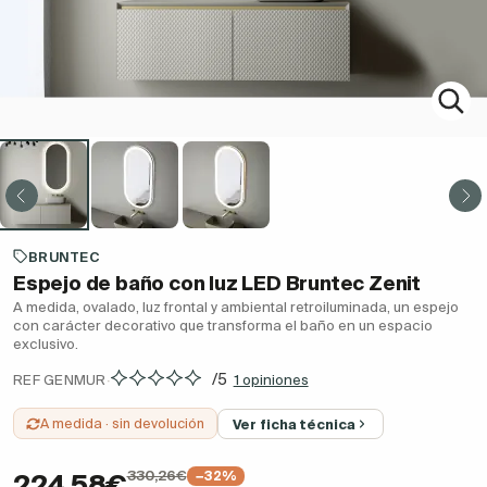
BRUNTEC
Espejo de baño con luz LED Bruntec Zenit
A medida, ovalado, luz frontal y ambiental retroiluminada, un espejo
con carácter decorativo que transforma el baño en un espacio
exclusivo.
·
/5
REF GENMUR
1 opiniones
A medida · sin devolución
Ver ficha técnica
330,26€
−32%
224,58€