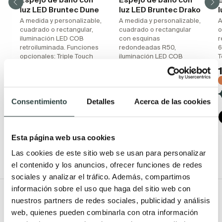
luz LED Bruntec Dune
luz LED Bruntec Drako
l
A medida y personalizable,
A medida y personalizable,
A
cuadrado o rectangular,
cuadrado o rectangular
o
iluminación LED COB
con esquinas
r
retroiluminada. Funciones
redondeadas R50,
6
opcionales: Triple Touch
iluminación LED COB
T
inteligente y función
retroiluminada y Triple
antivaho
Touch inteligente
99,65€
109,00€
146,54€
160,29€
−32%
−32%
Consentimiento
Detalles
Acerca de las cookies
(19)
(12)
Disponible en varias
Disponible en varias
Esta página web usa cookies
medidas
medidas
Las cookies de este sitio web se usan para personalizar
el contenido y los anuncios, ofrecer funciones de redes
sociales y analizar el tráfico. Además, compartimos
información sobre el uso que haga del sitio web con
Todo Muebles de baño
nuestros partners de redes sociales, publicidad y análisis
web, quienes pueden combinarla con otra información
Muebles de baño
Lavabos