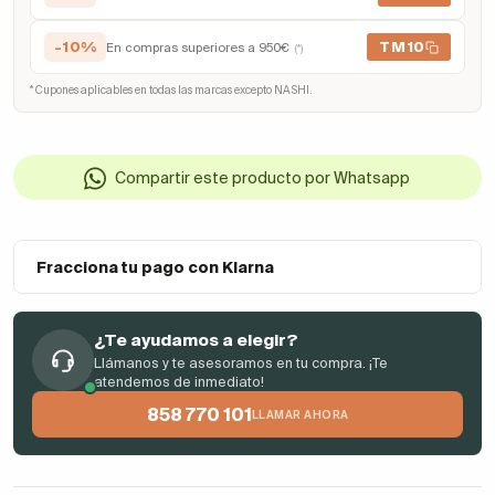
-10%
TM10
En compras superiores a 950€
(*)
* Cupones aplicables en todas las marcas excepto NASHI.
Compartir este producto por Whatsapp
Fracciona tu pago con Klarna
¿Te ayudamos a elegir?
Llámanos y te asesoramos en tu compra. ¡Te
atendemos de inmediato!
858 770 101
LLAMAR AHORA