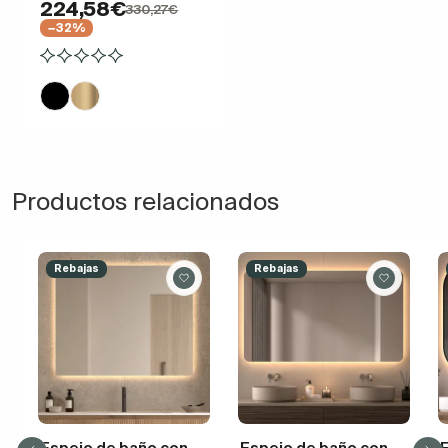
224,58€
330,27€
−32%
Productos relacionados
Rebajas
Rebajas
Espejo de baño con
Espejo de baño con