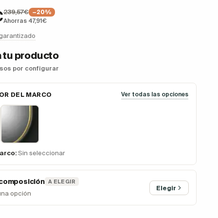
239,57€
€
−20%
Ahorras 47,91€
 garantizado
 tu producto
asos por configurar
LOR DEL MARCO
Ver todas las opciones
Marco:
Sin seleccionar
 composición
A ELEGIR
Elegir
una opción