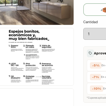
Cantidad
Aprove
-5%
En 
-7%
En 
-10%
E
* Cupones aplicab