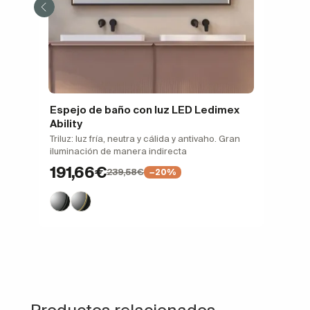
Espejo de baño con luz LED Ledimex
Ability
Triluz: luz fría, neutra y cálida y antivaho. Gran
iluminación de manera indirecta
191,66€
239,58€
−20%