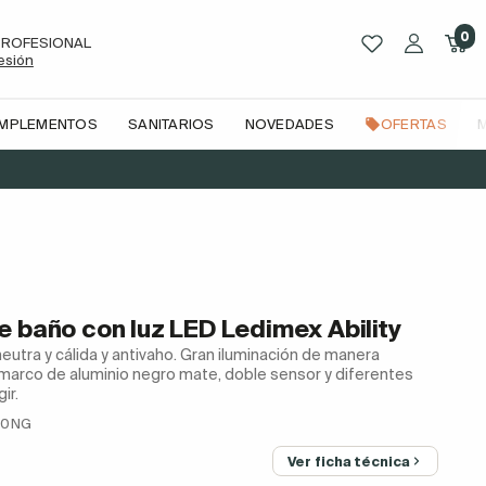
0
PROFESIONAL
sesión
OMPLEMENTOS
SANITARIOS
NOVEDADES
OFERTAS
e baño con luz LED Ledimex Ability
a, neutra y cálida y antivaho. Gran iluminación de manera
 marco de aluminio negro mate, doble sensor y diferentes
ir.
80NG
Ver ficha técnica