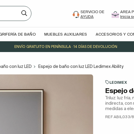
SERVICIO DE
AREA 
AYUDA
Inicia 
GRIFERÍA DE BAÑO
MUEBLES AUXILIARES
ACCESORIOS Y C
ENVÍO GRATUITO EN PENÍNSULA · 14 DÍAS DE DEVOLUCIÓN
baño con luz LED
Espejo de baño con luz LED Ledimex Ability
LEDIMEX
Espejo d
Triluz: luz frí
indirecta, con
medidas a eleg
REF ABIL033/