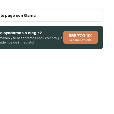
 tu pago con Klarna
e ayudamos a elegir?
858 770 101
manos y te asesoramos en tu compra. ¡Te
LLAMAR AHORA
endemos de inmediato!