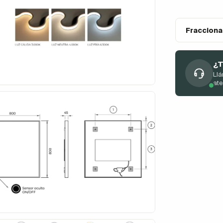
Fracciona
¿T
Llá
at