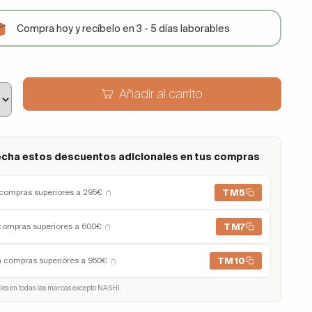
Compra hoy y recíbelo en 3 - 5 días laborables
Añadir al carrito
cha estos descuentos adicionales en tus compras
TM5
compras superiores a 295€
(*)
TM7
compras superiores a 600€
(*)
TM10
n compras superiores a 950€
(*)
les en todas las marcas excepto NASHI.