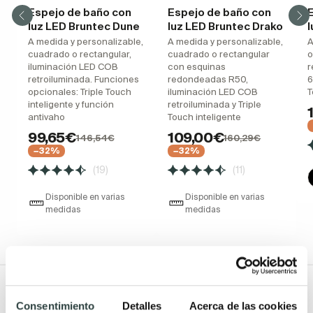
Espejo de baño con
Espejo de baño con
luz LED Bruntec Dune
luz LED Bruntec Drako
l
A medida y personalizable,
A medida y personalizable,
A
cuadrado o rectangular,
cuadrado o rectangular
o
iluminación LED COB
con esquinas
r
retroiluminada. Funciones
redondeadas R50,
6
opcionales: Triple Touch
iluminación LED COB
T
inteligente y función
retroiluminada y Triple
antivaho
Touch inteligente
99,65€
109,00€
146,54€
160,29€
−32%
−32%
(19)
(11)
Disponible en varias
Disponible en varias
medidas
medidas
Todo Muebles de baño
Consentimiento
Detalles
Acerca de las cookies