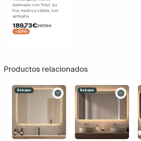
iluminado con Triluz: luz
fría, neutra y cálida, con
antivaho
189,73€
237,16€
−20%
Productos relacionados
Rebajas
Rebajas