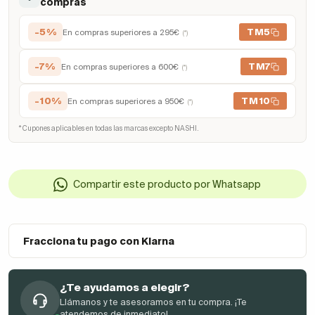
compras
-5%
TM5
En compras superiores a 295€
(*)
-7%
TM7
En compras superiores a 600€
(*)
-10%
TM10
En compras superiores a 950€
(*)
* Cupones aplicables en todas las marcas excepto NASHI.
Compartir este producto por Whatsapp
Fracciona tu pago con Klarna
¿Te ayudamos a elegir?
Llámanos y te asesoramos en tu compra. ¡Te
atendemos de inmediato!