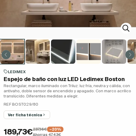
LEDIMEX
Espejo de baño con luz LED Ledimex Boston
Rectangular, marco iluminado con Triluz: luz fría, neutra y cálida, con
antivaho, doble sensor de encendido y apagado. Con marco acrílico
translúcido. Diferentes medidas a elegir.
REF BOST029/80
Ver ficha técnica
237,16€
−20%
189,73€
Ahorras 47,43€