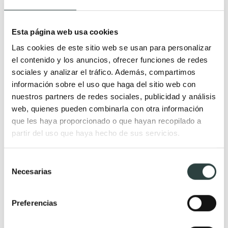
Muebles de baño
Lavabos
Muebles de baño Modernos
Lavabos modernos
Esta página web usa cookies
Muebles de baño rústicos y
Lavabos sobre encimera
Las cookies de este sitio web se usan para personalizar
natural
Lavabos baratos
el contenido y los anuncios, ofrecer funciones de redes
Muebles de baño vintage y
Lavabos pequeños
sociales y analizar el tráfico. Además, compartimos
información sobre el uso que haga del sitio web con
neoclásicos
Lavabos a medida
nuestros partners de redes sociales, publicidad y análisis
Mueble de baño de madera
Lavabos pedestal
web, quienes pueden combinarla con otra información
Muebles de baño Salgar
Lavabos encastrados
que les haya proporcionado o que hayan recopilado a
Muebles de baño fondo
Lavabos suspendidos
partir del uso que haya hecho de sus servicios.
reducido
Lavabos dobles
Selección
Muebles de baño
Necesarias
de
suspendidos
consentimiento
Muebles de baño
Preferencias
económicos
Auxiliares de baño