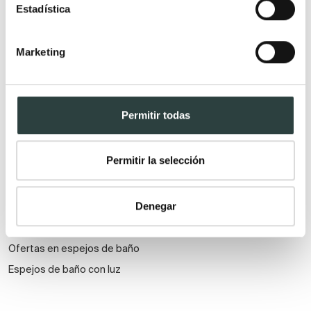
Estadística
Espejos
Grifería
Marketing
Espejos de aumento
Grifos de ducha
Espejos de baño con
Grifos de lavabo
bluetooth
Columnas de hidromasaje
Permitir todas
Armarios con espejos
Grifos de ducha y bañera
Espejos de baño con baldas y
Conjuntos de ducha
Permitir la selección
estanterías
Grifos de ducha higiénica
Espejos de baño con antivaho
Grifos para baños modernos
Denegar
Espejos de baño baratos
Grifos de bidé
Espejos de baño a medida
Ofertas en espejos de baño
Espejos de baño con luz