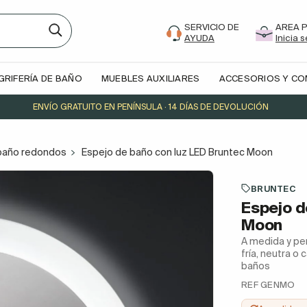
SERVICIO DE
AREA 
AYUDA
Inicia 
GRIFERÍA DE BAÑO
MUEBLES AUXILIARES
ACCESORIOS Y C
ENVÍO GRATUITO EN PENÍNSULA · 14 DÍAS DE DEVOLUCIÓN
baño redondos
Espejo de baño con luz LED Bruntec Moon
BRUNTEC
Espejo d
Moon
A medida y per
fría, neutra o
baños
REF GENMO