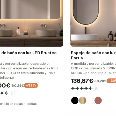
 de baño con luz LED Bruntec
Espejo de baño con lu
Portia
a y personalizable, cuadrado o
A medida y personalizable, o
ular con esquinas redondeadas R50,
COB retroiluminada 2700K-
ión LED COB retroiluminada y Triple
6000K.Opcional:Triple Touc
teligente
136,87€
201,28€
−32
,00€
160,29€
−32%
(6)
(12)
onible en varias medidas