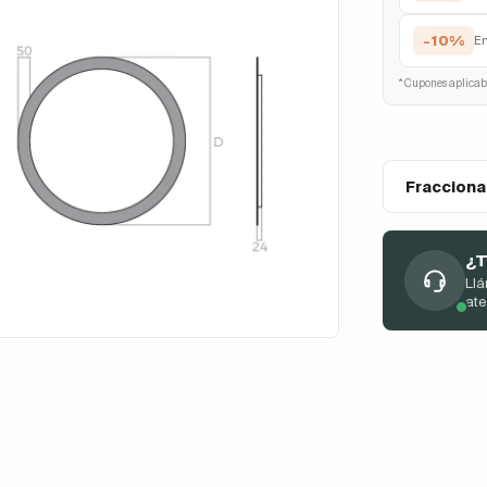
-10%
E
* Cupones aplicab
Fracciona
¿T
Llá
at