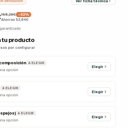
sin devolución
Ver ficha técnica
168,25€
€
−32%
Ahorras 53,84€
 garantizado
 tu producto
asos por configurar
 composición
A ELEGIR
Elegir
una opción
z
A ELEGIR
Elegir
una opción
espejos)
A ELEGIR
Elegir
una opción