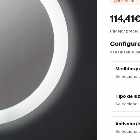
A medida · 
114,41
Mejor precio
Configura
Te faltan 4 p
Medidas y
Selecciona 
Tipo de lu
Selecciona 
Antivaho (
Selecciona 