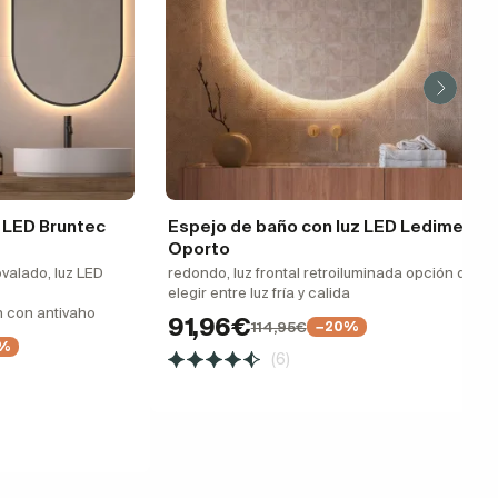
z LED Bruntec
Espejo de baño con luz LED Ledimex
Oporto
valado, luz LED
redondo, luz frontal retroiluminada opción de
elegir entre luz fría y calida
h con antivaho
91,96€
114,95€
−20%
%
(6)