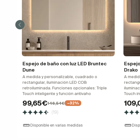
Espejo de baño con luz LED Bruntec
Espejo
Dune
Drako
A medida y personalizable, cuadrado o
A medid
rectangular, iluminación LED COB
rectang
retroiluminada. Funciones opcionales: Triple
iluminac
Touch inteligente y función antivaho
Touch in
99,65€
109
146,54€
−32%
(19)
Disponible en varias medidas
Disp