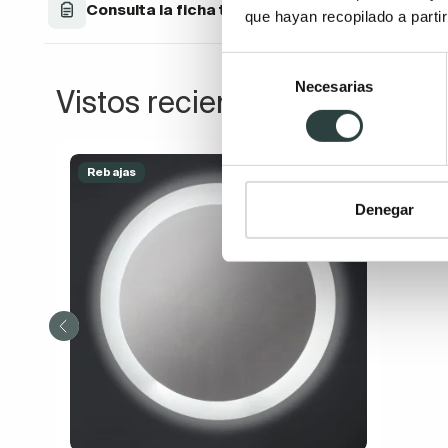
Consulta la ficha técnica
que hayan recopilado a parti
Selección
Necesarias
de
Vistos recientemente
consentimiento
Rebajas
Denegar