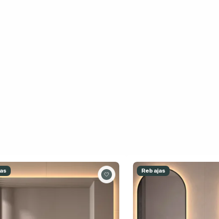
as
Rebajas