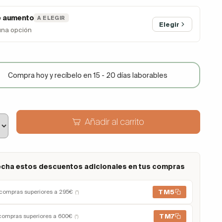
e aumento
A ELEGIR
Elegir
una opción
Compra hoy y recíbelo en 15 - 20 días laborables
Añadir al carrito
cha estos descuentos adicionales en tus compras
TM5
compras superiores a 295€
(*)
TM7
compras superiores a 600€
(*)