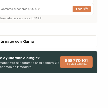
TM10
n compras superiores a 950€
(*)
les en todas las marcas excepto NASHI.
 tu pago con Klarna
e ayudamos a elegir?
858 770 101
manos y te asesoramos en tu compra. ¡Te
LLAMAR AHORA
endemos de inmediato!