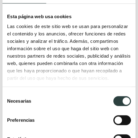
Muebles de baño Modernos
Lavabos modernos
Esta página web usa cookies
Muebles de baño rústicos y
Lavabos sobre encimera
Las cookies de este sitio web se usan para personalizar
natural
Lavabos baratos
el contenido y los anuncios, ofrecer funciones de redes
Muebles de baño vintage y
Lavabos pequeños
sociales y analizar el tráfico. Además, compartimos
neoclásicos
Lavabos a medida
información sobre el uso que haga del sitio web con
Mueble de baño de madera
Lavabos pedestal
nuestros partners de redes sociales, publicidad y análisis
web, quienes pueden combinarla con otra información
Muebles de baño Salgar
Lavabos encastrados
que les haya proporcionado o que hayan recopilado a
Muebles de baño fondo
Lavabos suspendidos
partir del uso que haya hecho de sus servicios.
reducido
Lavabos dobles
Muebles de baño
Selección
Necesarias
suspendidos
de
consentimiento
Muebles de baño
económicos
Preferencias
Auxiliares de baño