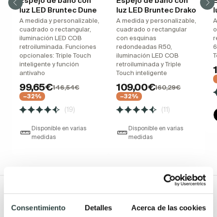
Espejo de baño con
Espejo de baño con
luz LED Bruntec Dune
luz LED Bruntec Drako
l
A medida y personalizable,
A medida y personalizable,
A
cuadrado o rectangular,
cuadrado o rectangular
o
iluminación LED COB
con esquinas
r
retroiluminada. Funciones
redondeadas R50,
6
opcionales: Triple Touch
iluminación LED COB
T
inteligente y función
retroiluminada y Triple
antivaho
Touch inteligente
99,65€
109,00€
146,54€
160,29€
−32%
−32%
(19)
(11)
Disponible en varias
Disponible en varias
medidas
medidas
Todo Muebles de baño
Consentimiento
Detalles
Acerca de las cookies
Muebles de baño
Lavabos