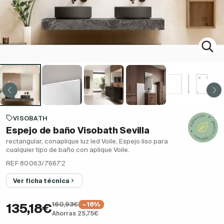
VISOBATH
Espejo de baño Visobath Sevilla
rectangular, conaplique luz led Voile, Espejo liso para
cualquier tipo de baño con aplique Voile.
REF 80063/76672
Ver ficha técnica
160,93€
−16%
135,18€
Ahorras 25,75€