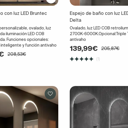
o con luz LED Bruntec
Espejo de baño con luz LE
Delta
ersonalizable, ovalado, luz
Ovalado, luz LED COB retroilu
ada iluminación LED COB
2700K-6000K.Opcional:Triple 
ada. Funciones opcionales:
antivaho
 inteligente y función antivaho
139,99€
205,87€
2€
208,53€
(1)