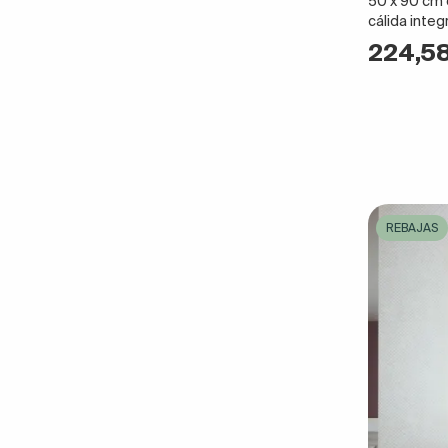
50 x 90 cm ov
cálida integ
224,5
REBAJAS