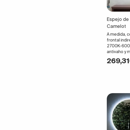
Espejo de 
Camelot
A medida, c
frontal indi
2700K-6000K
antivaho y 
269,3