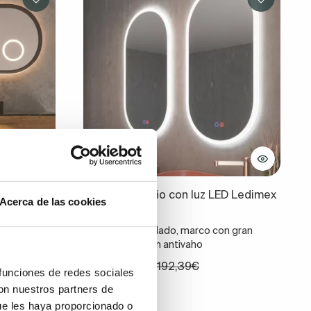
ED Ledimex
Espejo de baño con luz LED Ledimex
Acerca de las cookies
Canadá
 el
50 x 90 cm, ovalado, marco con gran
r del marco,
iluminación y con antivaho
 sensor
153,91€
192,39€
 funciones de redes sociales
nsor ON/OFF
con nuestros partners de
ue les haya proporcionado o