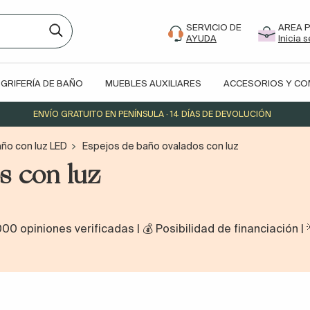
SERVICIO DE
AREA 
AYUDA
Inicia 
GRIFERÍA DE BAÑO
MUEBLES AUXILIARES
ACCESORIOS Y C
ENVÍO GRATUITO EN PENÍNSULA · 14 DÍAS DE DEVOLUCIÓN
ño con luz LED
Espejos de baño ovalados con luz
s con luz
000 opiniones verificadas | 💰 Posibilidad de financiació