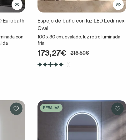
D Eurobath
Espejo de baño con luz LED Ledimex
Oval
luminada con
100 x 80 cm, ovalado, luz retroiluminada
álida
fría
173,27€
216,59€
(1)
REBAJAS