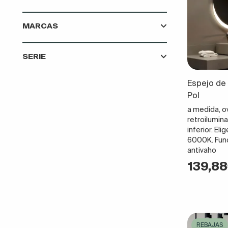
MARCAS
SERIE
Espejo de 
Pol
a medida, o
retroilumin
inferior. El
6000K. Func
antivaho
139,8
REBAJAS