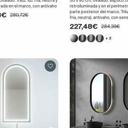
alado, Triluz: luz fría, neutra y
50 x 90 cm, ovalado, elíptico c
rada en el marco, con antivaho
retroiluminada y en el perímetr
parte posterior del marco, Trilu
8€
280,72€
fria, neutra), antivaho, con se
227,48€
284,35€
+ 2