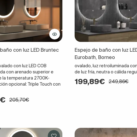
baño con luz LED Bruntec
Espejo de baño con luz LE
Eurobath, Borneo
valado con luz LED COB
ovalado, luz retroiluminada co
ada con arenado superior e
de luz fría, neutra o cálida reg
ige la temperatura 2700K-
199,89€
249,86€
ión opcional: Triple Touch con
8€
205,70€