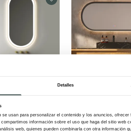
baño con luz LED Bruntec
Espejo de baño con luz L
Detalles
Rimini
alado, luz frontal y ambiental
Ovalado, luz retoiluminada y en
ada
perimetro de la parte posterio
s
Triluz: luz cálida, neutra y fría,
8€
330,27€
b se usan para personalizar el contenido y los anuncios, ofrecer
antivaho, aumento x3, con se
s, compartimos información sobre el uso que haga del sitio web 
277,82€
347,27€
 análisis web, quienes pueden combinarla con otra información q