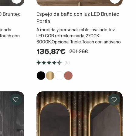
D Bruntec
Espejo de baño con luz LED Bruntec
Portia
minada
A medida y personalizable, ovalado, luz
Touch con
LED COB retroiluminada 2700K-
6000K.Opcional:Triple Touch con antivaho
136,87€
201,28€
(6)