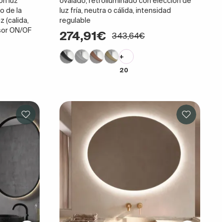
on luz
ovalado, retroiluminado con elección de
o de la
luz fría, neutra o cálida, intensidad
z (calida,
regulable
nsor ON/OF
274,91€
343,64€
+
20