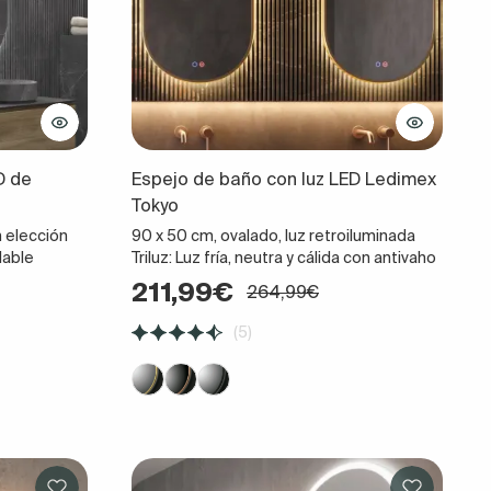
D de
Espejo de baño con luz LED Ledimex
Tokyo
n elección
90 x 50 cm, ovalado, luz retroiluminada
ulable
Triluz: Luz fría, neutra y cálida con antivaho
211,99€
264,99€
(5)