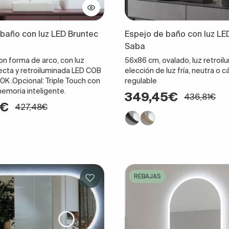
baño con luz LED Bruntec
Espejo de baño con luz LE
Saba
on forma de arco, con luz
56x86 cm, ovalado, luz retroi
recta y retroiluminada LED COB
elección de luz fría, neutra o c
 .Opcional: Triple Touch con
regulable
memoria inteligente.
349,45€
436,81€
1€
427,48€
REBAJAS