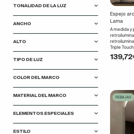
TONALIDAD DE LA LUZ
Espejo arc
Lama
ANCHO
A medida y p
retroilumin
ALTO
retroilumin
Triple Touch
139,7
TIPO DE LUZ
COLOR DEL MARCO
MATERIAL DEL MARCO
REBAJAS
ELEMENTOS ESPECIALES
ESTILO