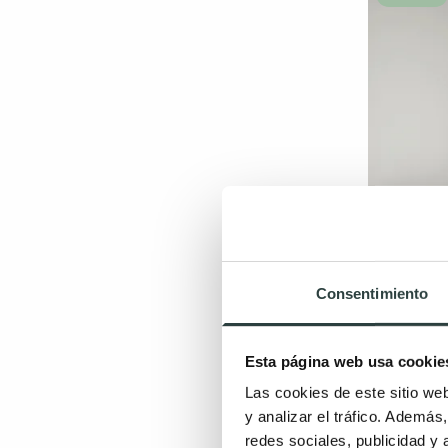
Espejo de 
Consentimiento
Zenit
A medida, ov
retroilumin
Esta página web usa cookie
224,5
Las cookies de este sitio we
y analizar el tráfico. Ademá
redes sociales, publicidad y