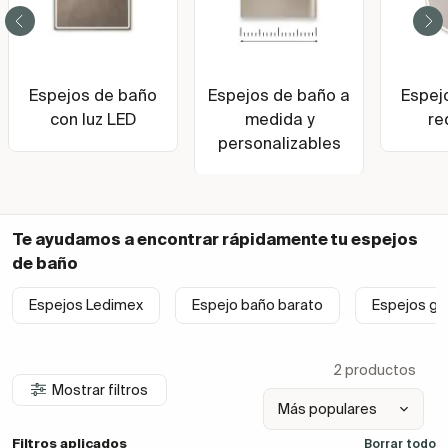
Espejos de baño
Espejos de baño a
Espej
con luz LED
medida y
re
personalizables
Te ayudamos a encontrar rápidamente tu
espejos
de baño
Espejos Ledimex
Espejo baño barato
Espejos gr
2 productos
Mostrar filtros
Filtros aplicados
Borrar todo