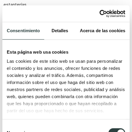
estanterías
Espejos de baño con antivaho
Consentimiento
Detalles
Acerca de las cookies
Color
Forma
Espejos de baño dorados
Espejos grandes para baños
Esta página web usa cookies
Espejos dorados redondos
Espejos de baño ovalados
para baño
Espejos cuadrados para baño
Las cookies de este sitio web se usan para personalizar
el contenido y los anuncios, ofrecer funciones de redes
Espejos ovalados dorados de
Espejos redondos para baño
sociales y analizar el tráfico. Además, compartimos
baño
Espejos irregulares de baño
información sobre el uso que haga del sitio web con
Espejos dorados vintage de
Espejos hexagonales de baño
nuestros partners de redes sociales, publicidad y análisis
baño
Espejos de baño
web, quienes pueden combinarla con otra información
que les haya proporcionado o que hayan recopilado a
Espejo de baño de madera
rectangulares
partir del uso que haya hecho de sus servicios.
Espejos de baño negros
Espejos de baño redondos
Espejos de baño redondos
con cuerda
Selección
negros