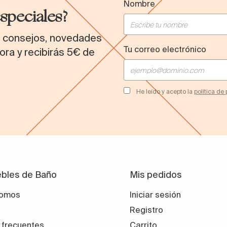
Nombre
especiales?
s consejos, novedades
Tu correo electrónico
ora y recibirás 5€ de
He leído y acepto la
política de
bles de Baño
Mis pedidos
somos
Iniciar sesión
Registro
 frecuentes
Carrito