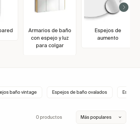
pared
Armarios de baño
Espejos de
con espejo y luz
aumento
para colgar
ejos baño vintage
Espejos de baño ovalados
Espejo 
0 productos