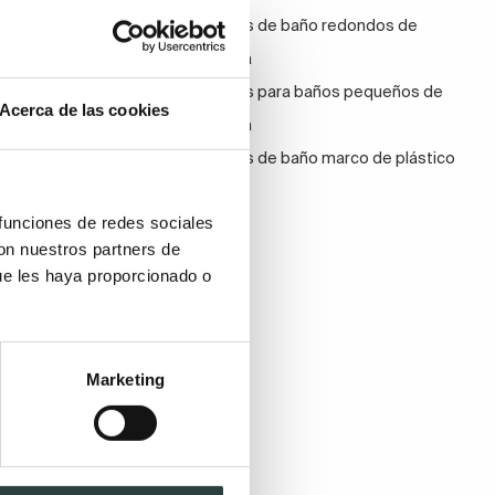
gulares de baño
Espejos de baño redondos de
agonales de baño
madera
baño rectangulares
Espejos para baños pequeños de
Acerca de las cookies
baño redondos con
madera
Espejos de baño marco de plástico
 funciones de redes sociales
con nuestros partners de
ue les haya proporcionado o
Marketing