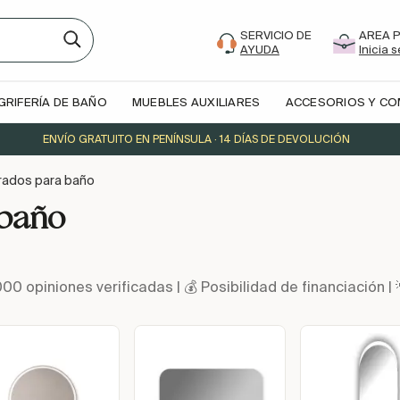
SERVICIO DE
AREA 
AYUDA
Inicia 
GRIFERÍA DE BAÑO
MUEBLES AUXILIARES
ACCESORIOS Y C
ENVÍO GRATUITO EN PENÍNSULA · 14 DÍAS DE DEVOLUCIÓN
rados para baño
 baño
000 opiniones verificadas | 💰 Posibilidad de financiació