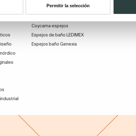
Permitir la selección
odernos
Espejos de baño Salgar
a baños
Espejos de baño Royo
Coycama espejos
ticos
Espejos de baño LEDIMEX
diseño
Espejos baño Genexia
 nórdico
ginales
os
industrial