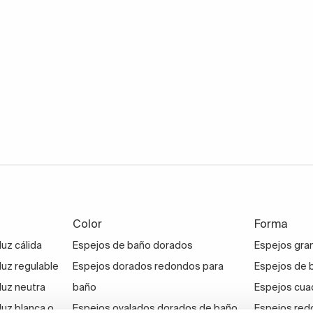
Color
Forma
uz cálida
Espejos de baño dorados
Espejos gra
luz regulable
Espejos dorados redondos para
Espejos de 
luz neutra
baño
Espejos cua
luz blanca o
Espejos ovalados dorados de baño
Espejos red