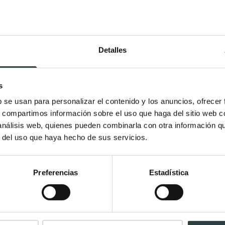
Espejos dorados vintage de baño
Espejos irre
Espejo de baño de madera
Espejos hex
Espejos de baño negros
Espejos de 
Detalles
Espejos de baño redondos negros
Espejos de 
Espejos de baño rectangulares
cuerda
s
marco negro
b se usan para personalizar el contenido y los anuncios, ofrecer
Espejos ovalados negros de baño
s, compartimos información sobre el uso que haga del sitio web 
Espejos para baño con marco
 análisis web, quienes pueden combinarla con otra información q
blanco
r del uso que haya hecho de sus servicios.
Espejos redondos blancos de baño
Espejos para baño de colores
Preferencias
Estadística
Espejos para baño color gris
Marcas