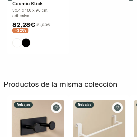
Cosmic Stick
30.4 x 11.8 x 9.6 cm,
adhesivo
82,28€
121,00€
−32%
Productos de la misma colección
Rebajas
Rebajas