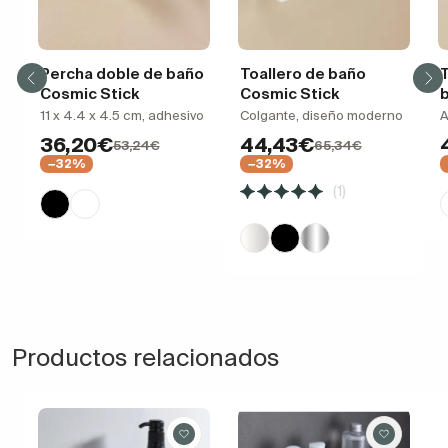
Percha doble de baño
Toallero de baño
T
Cosmic Stick
Cosmic Stick
11 x 4.4 x 4.5 cm, adhesivo
Colgante, diseño moderno
A
36,20€
44,43€
53,24€
65,34€
−32%
−32%
(1)
Productos relacionados