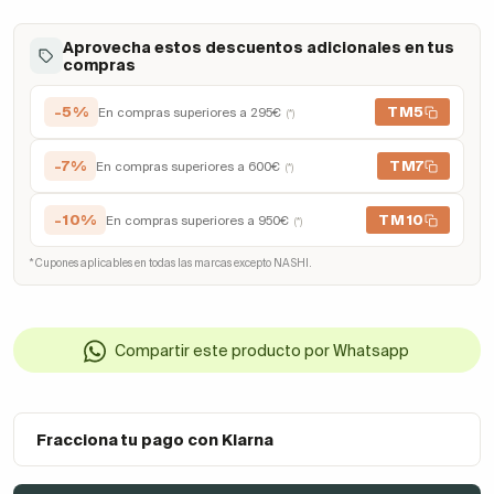
Aprovecha estos descuentos adicionales en tus
compras
-5%
TM5
En compras superiores a 295€
(*)
-7%
TM7
En compras superiores a 600€
(*)
-10%
TM10
En compras superiores a 950€
(*)
* Cupones aplicables en todas las marcas excepto NASHI.
Compartir este producto por Whatsapp
Fracciona tu pago con Klarna