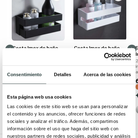
Cesta Imex de baño
Cesta Imex de baño
Rectangular de
Rectangular blanco mate
28x11x10.5cm negro mate
de 28x11x10.5cm de PVC
2
de PVC
con tornillos
i
a
19,97€
19,97€
Consentimiento
Detalles
Acerca de las cookies
33,29€
33,29€
−40%
−40%
(5)
(1)
Esta página web usa cookies
Las cookies de este sitio web se usan para personalizar
el contenido y los anuncios, ofrecer funciones de redes
sociales y analizar el tráfico. Además, compartimos
información sobre el uso que haga del sitio web con
nuestros partners de redes sociales, publicidad y análisis