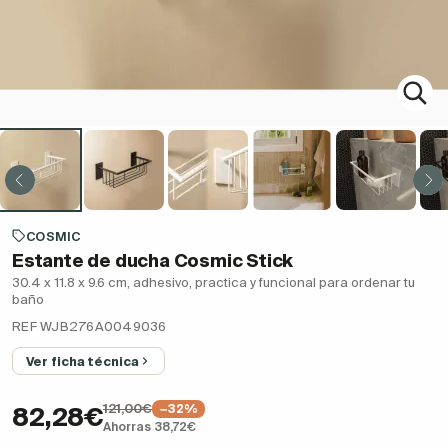
COSMIC
Estante de ducha Cosmic Stick
30.4 x 11.8 x 9.6 cm, adhesivo, practica y funcional para ordenar tu
baño
REF WJB276A0049036
Ver ficha técnica
121,00€
−32%
82,28€
Ahorras 38,72€