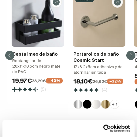
Cesta Imex de baño
Portarollos de baño
T
Cosmic Start
Rectangular de
28x11x10.5cm negro mate
17x8.2x5cm adhesivo y de
4
de PVC
atornillar sin tapa
19,97€
18,10€
33,29€
−40%
26,62€
−32%
(5)
(4)
+ 1