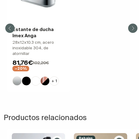
Estante de ducha
Imex Anga
28x12x10.3 cm, acero
inoxidable 304, de
atornillar
81,76€
102,20€
−20%
+ 1
Productos relacionados
Rebajas