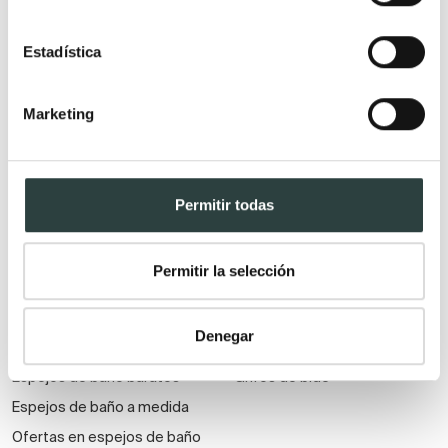
Muebles de baño
económicos
Estadística
Auxiliares de baño
Marketing
Espejos
Grifería
Espejos de aumento
Grifos de ducha
Espejos de baño con
Grifos de lavabo
Permitir todas
bluetooth
Columnas de hidromasaje
Armarios con espejos
Grifos de ducha y bañera
Permitir la selección
Espejos de baño con baldas y
Conjuntos de ducha
estanterías
Grifos de ducha higiénica
Denegar
Espejos de baño con antivaho
Grifos para baños modernos
Espejos de baño baratos
Grifos de bidé
Espejos de baño a medida
Ofertas en espejos de baño