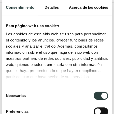
Consentimiento
Detalles
Acerca de las cookies
Todo Muebles de baño
Muebles de baño
Lavabos
Esta página web usa cookies
Muebles de baño Modernos
Lavabos modernos
Las cookies de este sitio web se usan para personalizar
Muebles de baño rústicos y
Lavabos sobre encimera
el contenido y los anuncios, ofrecer funciones de redes
sociales y analizar el tráfico. Además, compartimos
natural
Lavabos baratos
información sobre el uso que haga del sitio web con
Muebles de baño vintage y
Lavabos pequeños
nuestros partners de redes sociales, publicidad y análisis
neoclásicos
Lavabos a medida
web, quienes pueden combinarla con otra información
Mueble de baño de madera
Lavabos pedestal
que les haya proporcionado o que hayan recopilado a
partir del uso que haya hecho de sus servicios.
Muebles de baño Salgar
Lavabos encastrados
Muebles de baño fondo
Lavabos suspendidos
Selección
reducido
Lavabos dobles
Necesarias
de
Muebles de baño
consentimiento
suspendidos
Preferencias