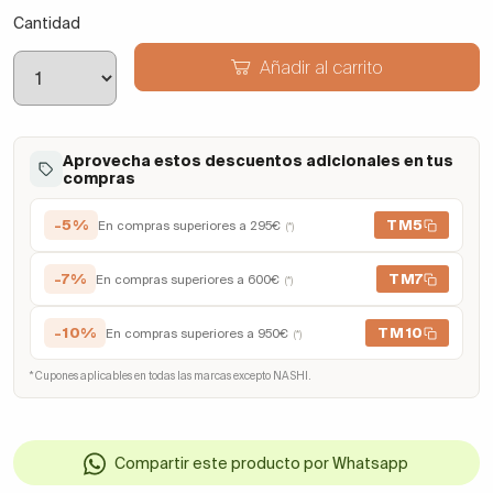
Cantidad
Añadir al carrito
Aprovecha estos descuentos adicionales en tus
compras
-5%
TM5
En compras superiores a 295€
(*)
-7%
TM7
En compras superiores a 600€
(*)
-10%
TM10
En compras superiores a 950€
(*)
* Cupones aplicables en todas las marcas excepto NASHI.
Compartir este producto por Whatsapp