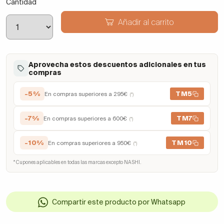
Cantidad
Añadir al carrito
Aprovecha estos descuentos adicionales en tus
compras
-5%
TM5
En compras superiores a 295€
(*)
-7%
TM7
En compras superiores a 600€
(*)
-10%
TM10
En compras superiores a 950€
(*)
* Cupones aplicables en todas las marcas excepto NASHI.
Compartir este producto por Whatsapp