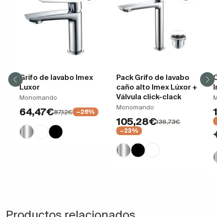
Grifo de lavabo Imex
Pack Grifo de lavabo
Luxor
caño alto Imex Lúxor +
Válvula click-clack
Monomando
Monomando
64,47€
87,12€
−26%
105,28€
136,73€
−23%
Productos relacionados