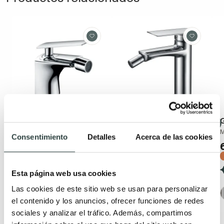
Grifo de bidé Imex
Grifo de bidé Imex
G
Escocia
Ural
Consentimiento
Detalles
Acerca de las cookies
Cromado, monomando
Monomando
60,41€
65,02€
81,63€
87,86€
−26%
−26%
(1)
Esta página web usa cookies
(1)
Las cookies de este sitio web se usan para personalizar
el contenido y los anuncios, ofrecer funciones de redes
sociales y analizar el tráfico. Además, compartimos