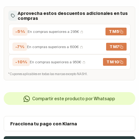
Aprovecha estos descuentos adicionales en tus
compras
-5%
TM5
En compras superiores a 295€
(*)
-7%
TM7
En compras superiores a 600€
(*)
-10%
TM10
En compras superiores a 950€
(*)
* Cupones aplicables en todas las marcas excepto NASHI.
Compartir este producto por Whatsapp
Fracciona tu pago con Klarna