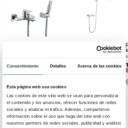
Grifo de ducha y baño
Grifo de Bañera Imex
G
empotrado Imex Ural
Dinamarca
Monomando
Monomando
115,28€
131,62€
155,79€
177,87€
Consentimiento
Detalles
Acerca de las cookies
−26%
−26%
(1)
Esta página web usa cookies
Las cookies de este sitio web se usan para personalizar
el contenido y los anuncios, ofrecer funciones de redes
sociales y analizar el tráfico. Además, compartimos
información sobre el uso que haga del sitio web con
nuestros partners de redes sociales, publicidad y análisis
Todo Muebles de baño