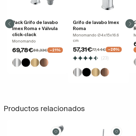
Pack Grifo de lavabo
Grifo de lavabo Imex
G
Imex Roma + Válvula
Roma
click-clack
Monomando Ø4x15x16.6
cm
Monomando
57,31€
69,78€
77,44€
−26%
88,33€
−21%
(23)
Productos relacionados