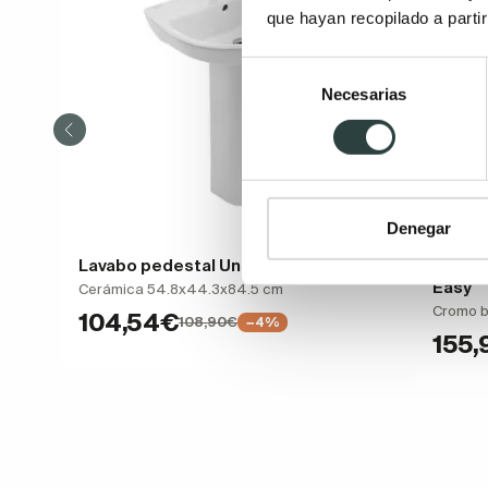
que hayan recopilado a parti
Selección
Necesarias
de
consentimiento
Denegar
Lavabo pedestal Unisan Sanidusa Easy
Grifo 
Easy
Cerámica 54.8x44.3x84.5 cm
Cromo b
104,54€
108,90€
−4%
155,