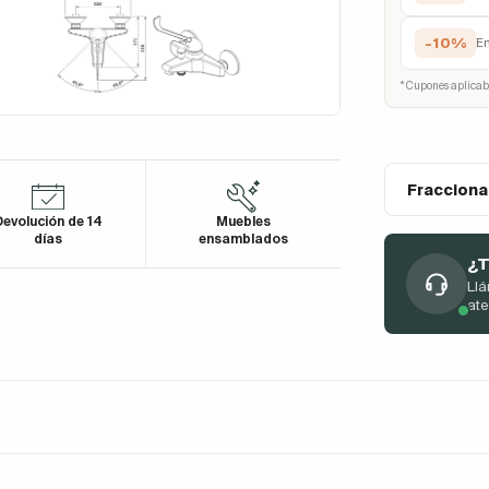
-10%
E
* Cupones aplicab
Fracciona
evolución de 14
Muebles
días
ensamblados
¿T
Llá
at