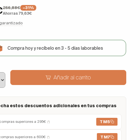
256,88€
€
−31%
Ahorras 79,63€
 garantizado
Compra hoy y recíbelo en 3 - 5 días laborables
Añadir al carrito
cha estos descuentos adicionales en tus compras
TM5
compras superiores a 295€
(*)
TM7
compras superiores a 600€
(*)