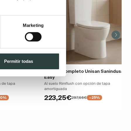
Marketing
Permitir todas
isan Sanindusa
Inodoro completo Unisan Sanindusa
Easy
n de tapa
Al suelo Rimflush con opción de tapa
amortiguada
223,25€
297,66€
20%
−25%