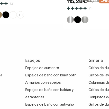
115,28€
155,79€
−26
(2)
(1)
+ 1
Espejos
Grifería
Espejos de aumento
Grifos de d
ra
Espejos de baño con bluetooth
Grifos de la
Armarios con espejos
Columnas de
Espejos de baño con baldas y
Grifos de du
estanterías
Conjuntos d
Espejos de baño con antivaho
Grifos de du