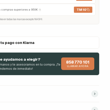
TM10
n compras superiores a 950€
(*)
les en todas las marcas excepto NASHI.
 tu pago con Klarna
e ayudamos a elegir?
858 770 101
manos y te asesoramos en tu compra. ¡Te
LLAMAR AHORA
endemos de inmediato!