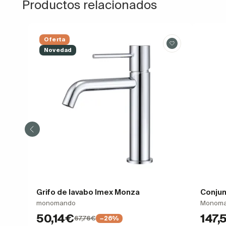
Productos relacionados
Oferta
Novedad
Grifo de lavabo Imex Monza
Conjun
monomando
Monoman
50,14€
147,
67,76€
−26%