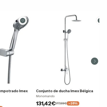
 empotrado Imex
Conjunto de ducha Imex Bélgica
Monomando
131,42€
177,59€
−26%