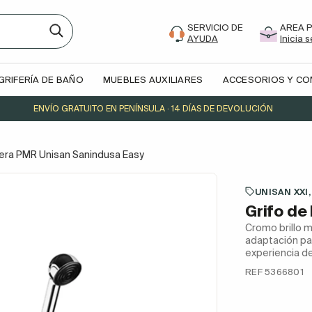
SERVICIO DE
AREA 
AYUDA
Inicia 
GRIFERÍA DE BAÑO
MUEBLES AUXILIARES
ACCESORIOS Y C
ENVÍO GRATUITO EN PENÍNSULA · 14 DÍAS DE DEVOLUCIÓN
ñera PMR Unisan Sanindusa Easy
UNISAN XXI,
Grifo de
Cromo brillo 
adaptación pa
experiencia de
REF 5366801