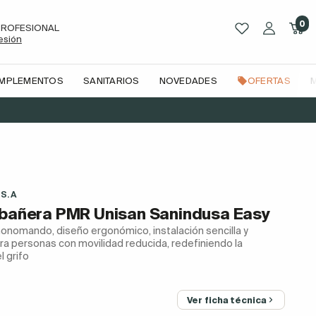
0
PROFESIONAL
sesión
OMPLEMENTOS
SANITARIOS
NOVEDADES
OFERTAS
 S.A
 bañera PMR Unisan Sanindusa Easy
monomando, diseño ergonómico, instalación sencilla y
ra personas con movilidad reducida, redefiniendo la
l grifo
Ver ficha técnica