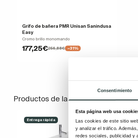
Grifo de bañera PMR Unisan Sanindusa
Easy
Cromo brillo monomando
177,25€
256,88€
−31%
Consentimiento
Productos de la misma colección
Esta página web usa cookie
Entrega rápida
Las cookies de este sitio we
y analizar el tráfico. Ademá
redes sociales, publicidad y