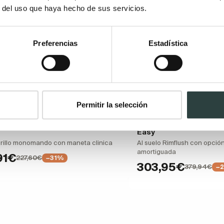
r del uso que haya hecho de sus servicios.
Preferencias
Estadística
Permitir la selección
de lavabo PMR Unisan Sanindusa
Pack inodoro + bidé Un
Easy
rillo monomando con maneta clinica
Al suelo Rimflush con opció
amortiguada
91€
227,60€
−31%
303,95€
379,94€
−