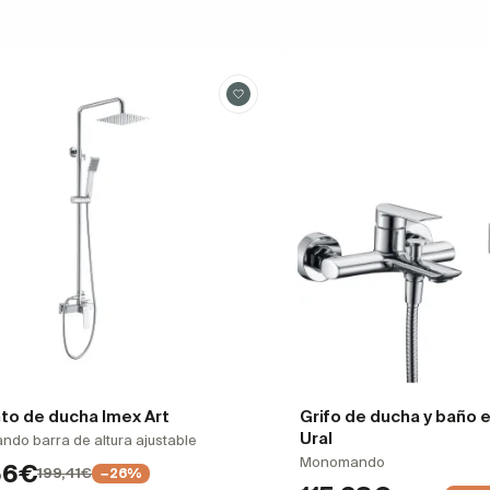
to de ducha Imex Art
Grifo de ducha y baño
Ural
do barra de altura ajustable
Monomando
56€
199,41€
−26%