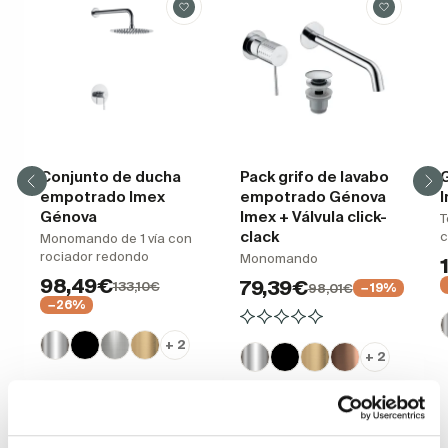
Conjunto de ducha
Pack grifo de lavabo
G
empotrado Imex
empotrado Génova
Génova
Imex + Válvula click-
T
clack
Monomando de 1 vía con
rociador redondo
Monomando
98,49€
79,39€
133,10€
98,01€
−19%
−26%
+ 2
+ 2