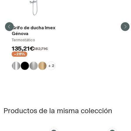
Grifo de ducha Imex
Génova
Termostático
135,21€
182,71€
−26%
+ 2
Productos de la misma colección