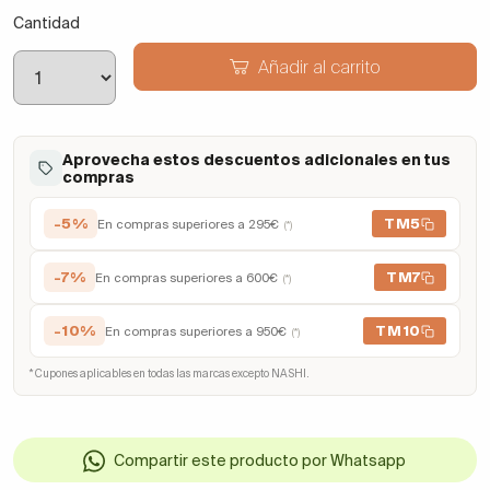
Cantidad
Añadir al carrito
Aprovecha estos descuentos adicionales en tus
compras
-5%
TM5
En compras superiores a 295€
(*)
-7%
TM7
En compras superiores a 600€
(*)
-10%
TM10
En compras superiores a 950€
(*)
* Cupones aplicables en todas las marcas excepto NASHI.
Compartir este producto por Whatsapp