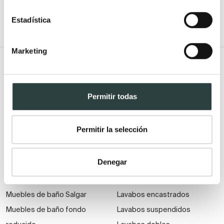
Estadística
Marketing
Todo Muebles de baño
Muebles de baño
Lavabos
Permitir todas
Muebles de baño Modernos
Lavabos modernos
Muebles de baño rústicos y
Lavabos sobre encimera
Permitir la selección
natural
Lavabos baratos
Muebles de baño vintage y
Lavabos pequeños
Denegar
neoclásicos
Lavabos a medida
Mueble de baño de madera
Lavabos pedestal
Muebles de baño Salgar
Lavabos encastrados
Muebles de baño fondo
Lavabos suspendidos