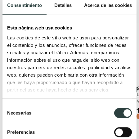
Consentimiento
Detalles
Acerca de las cookies
Productos relacionados
Esta página web usa cookies
Las cookies de este sitio web se usan para personalizar
el contenido y los anuncios, ofrecer funciones de redes
sociales y analizar el tráfico. Además, compartimos
información sobre el uso que haga del sitio web con
nuestros partners de redes sociales, publicidad y análisis
web, quienes pueden combinarla con otra información
que les haya proporcionado o que hayan recopilado a
Grifo de ducha de
Grifo de ducha
G
partir del uso que haya hecho de sus servicios.
GME Marriot
Lluvibath Tívoli
L
Monomando
Monomando
M
Selección
73,00€
66,79€
88,33€
83,49€
−17%
Necesarias
de
−20%
consentimiento
Preferencias
+ 3