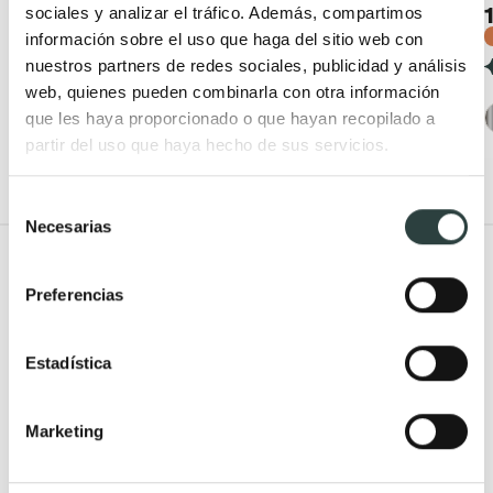
altura ajustable
50,14€
sociales y analizar el tráfico. Además, compartimos
67,76€
−26%
147,56€
199,41€
información sobre el uso que haga del sitio web con
(2)
−26%
nuestros partners de redes sociales, publicidad y análisis
(2)
web, quienes pueden combinarla con otra información
+ 2
que les haya proporcionado o que hayan recopilado a
+ 1
partir del uso que haya hecho de sus servicios.
Selección
Necesarias
de
consentimiento
Todo Muebles de baño
Preferencias
Muebles de baño
Lavabos
Muebles de baño Modernos
Lavabos modernos
Estadística
Muebles de baño rústicos y
Lavabos sobre encimera
natural
Lavabos baratos
Marketing
Muebles de baño vintage y
Lavabos pequeños
neoclásicos
Lavabos a medida