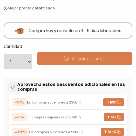
Mejor precio garantizado
Compra hoy y recíbelo en 3 - 5 días laborables
Cantidad
Añadir al carrito
Aprovecha estos descuentos adicionales en tus
compras
-5%
TM5
En compras superiores a 295€
(*)
-7%
TM7
En compras superiores a 600€
(*)
-10%
TM10
En compras superiores a 950€
(*)