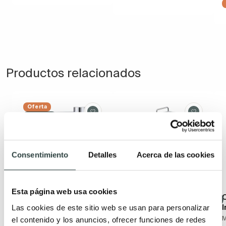
Productos relacionados
Oferta
Novedad
Consentimiento
Detalles
Acerca de las cookies
Esta página web usa cookies
Grifo de lavabo Imex
Conjunto de ducha
Monza
Imex Art
I
Las cookies de este sitio web se usan para personalizar
monomando
Monomando barra de
el contenido y los anuncios, ofrecer funciones de redes