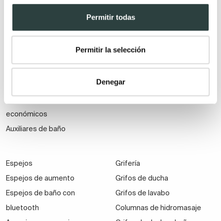
Mueble de baño de madera
Lavabos pedestal
Permitir todas
Muebles de baño Salgar
Lavabos encastrados
Muebles de baño fondo
Lavabos suspendidos
Permitir la selección
reducido
Lavabos dobles
Muebles de baño
Denegar
suspendidos
Muebles de baño
económicos
Auxiliares de baño
Espejos
Grifería
Espejos de aumento
Grifos de ducha
Espejos de baño con
Grifos de lavabo
bluetooth
Columnas de hidromasaje