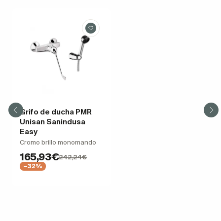
Grifo de ducha PMR
Unisan Sanindusa
Easy
Cromo brillo monomando
165,93€
242,24€
−32%