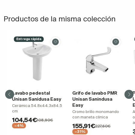
Productos de la misma colección
Entrega rápida
Lavabo pedestal
Grifo de lavabo PMR
P
Unisan Sanidusa Easy
Unisan Sanindusa
Easy
Cerámica 54.8x44.3x84.5
cm
Cromo brillo monomando
A
con maneta clinica
o
104,54€
108,90€
a
155,91€
−4%
227,60€
−31%