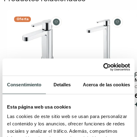
Oferta
Grifo de lavabo Imex
Grifo de lavabo Imex
G
Roma
Roma
Consentimiento
Detalles
Acerca de las cookies
Monomando Ø4x15x16.6
Monomando, caño alto
C
cm
90,44€
122,21€
57,31€
77,44€
−26%
−26%
Esta página web usa cookies
(23)
(17)
Las cookies de este sitio web se usan para personalizar
el contenido y los anuncios, ofrecer funciones de redes
sociales y analizar el tráfico. Además, compartimos