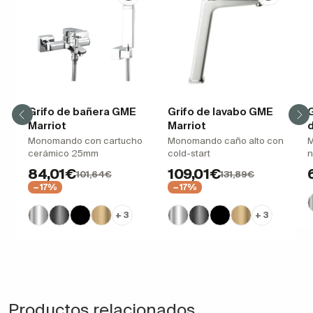
Grifo de bañera GME
Grifo de lavabo GME
G
Marriot
Marriot
Monomando con cartucho
Monomando caño alto con
M
cerámico 25mm
cold-start
n
84,01€
109,01€
101,64€
131,89€
−17%
−17%
+ 3
+ 3
Productos relacionados