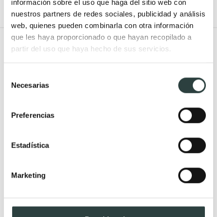
información sobre el uso que haga del sitio web con
nuestros partners de redes sociales, publicidad y análisis
web, quienes pueden combinarla con otra información
que les haya proporcionado o que hayan recopilado a
Todo Muebles de baño
partir del uso que haya hecho de sus servicios.
Muebles de baño
Lavabos
Selección
Muebles de baño Modernos
Lavabos modernos
Necesarias
de
Muebles de baño rústicos y
Lavabos sobre encimera
consentimiento
natural
Lavabos baratos
Preferencias
Muebles de baño vintage y
Lavabos pequeños
neoclásicos
Lavabos a medida
Estadística
Mueble de baño de madera
Lavabos pedestal
Muebles de baño Salgar
Lavabos encastrados
Marketing
Muebles de baño fondo
Lavabos suspendidos
reducido
Lavabos dobles
Muebles de baño