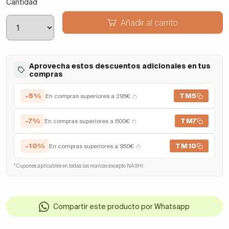
Cantidad
Añadir al carrito
Aprovecha estos descuentos adicionales en tus
compras
-5%
TM5
En compras superiores a 295€
(*)
-7%
TM7
En compras superiores a 600€
(*)
-10%
TM10
En compras superiores a 950€
(*)
* Cupones aplicables en todas las marcas excepto NASHI.
Compartir este producto por Whatsapp