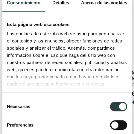
Consentimiento
Detalles
Acerca de las cookies
Oferta
Esta página web usa cookies
Las cookies de este sitio web se usan para personalizar
el contenido y los anuncios, ofrecer funciones de redes
sociales y analizar el tráfico. Además, compartimos
información sobre el uso que haga del sitio web con
nuestros partners de redes sociales, publicidad y análisis
web, quienes pueden combinarla con otra información
Grifo de lavabo Imex
Grifo de lavabo Imex
G
que les haya proporcionado o que hayan recopilado a
Roma
Roma
partir del uso que haya hecho de sus servicios.
Monomando Ø4x15x16.6
Monomando, caño alto
C
cm
90,44€
122,21€
57,31€
77,44€
−26%
−26%
Selección
Necesarias
de
(23)
(17)
consentimiento
Preferencias