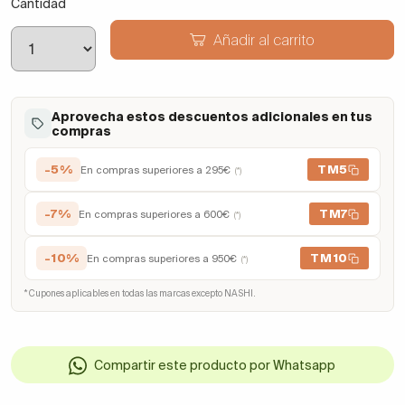
Cantidad
Añadir al carrito
Aprovecha estos descuentos adicionales en tus
compras
-5%
TM5
En compras superiores a 295€
(*)
-7%
TM7
En compras superiores a 600€
(*)
-10%
TM10
En compras superiores a 950€
(*)
* Cupones aplicables en todas las marcas excepto NASHI.
Compartir este producto por Whatsapp