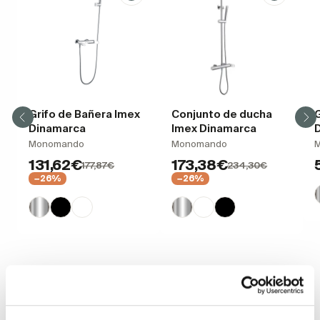
Grifo de Bañera Imex
Conjunto de ducha
G
Dinamarca
Imex Dinamarca
Monomando
Monomando
131,62€
173,38€
177,87€
234,30€
−26%
−26%
Productos relacionados