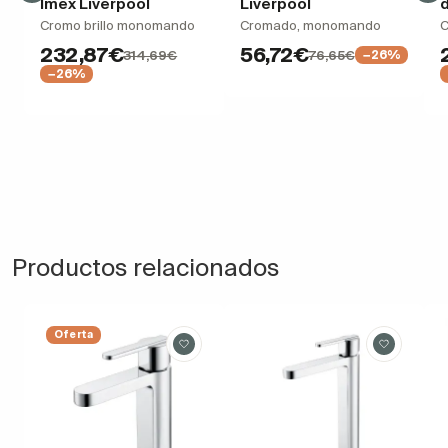
Imex Liverpool
Liverpool
d
Cromo brillo monomando
Cromado, monomando
C
232,87€
56,72€
314,69€
76,65€
−26%
−26%
Productos relacionados
Oferta