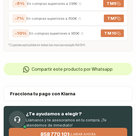
-5%
TM5
En compras superiores a 295€
(*)
-7%
TM7
En compras superiores a 600€
(*)
-10%
TM10
En compras superiores a 950€
(*)
* Cupones aplicables en todas las marcas excepto NASHI.
Compartir este producto por Whatsapp
Fracciona tu pago con Klarna
¿Te ayudamos a elegir?
Llámanos y te asesoramos en tu compra. ¡Te
atendemos de inmediato!
858 770 101
LLAMAR AHORA